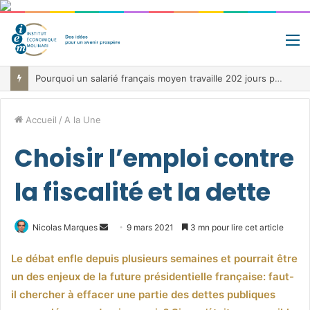
M
Pourquoi un salarié français moyen travaille 202 jours par an pour financer impôts et cotisations, un record dans toute l’Union européenne
Accueil
/
A la Une
Choisir l’emploi contre
la fiscalité et la dette
Envoyer
Nicolas Marques
9 mars 2021
3 mn pour lire cet article
un
Le débat enfle depuis plusieurs semaines et pourrait être
courriel
un des enjeux de la future présidentielle française: faut-
il chercher à effacer une partie des dettes publiques