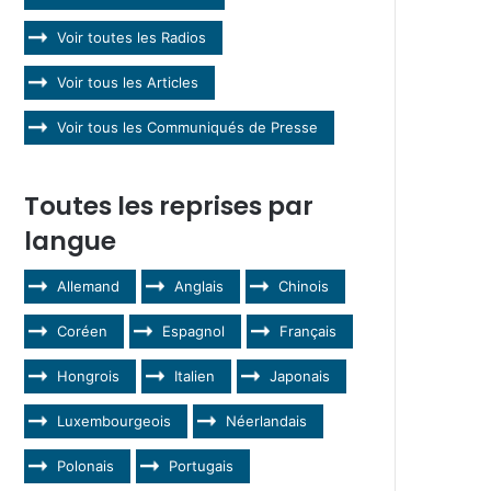
Voir toutes les Radios
Voir tous les Articles
Voir tous les Communiqués de Presse
Toutes les reprises par
langue
Allemand
Anglais
Chinois
Coréen
Espagnol
Français
Hongrois
Italien
Japonais
Luxembourgeois
Néerlandais
Polonais
Portugais