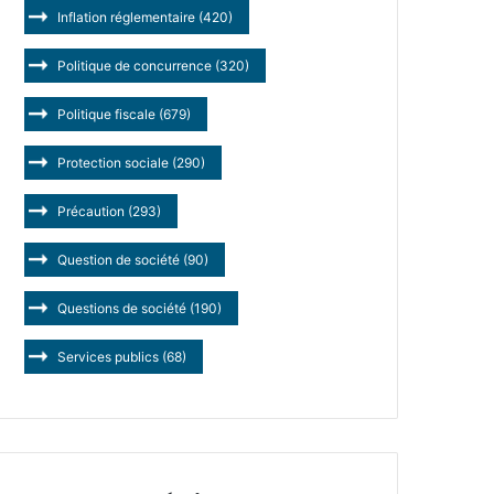
Inflation réglementaire
(420)
Politique de concurrence
(320)
Politique fiscale
(679)
Protection sociale
(290)
Précaution
(293)
Question de société
(90)
Questions de société
(190)
Services publics
(68)