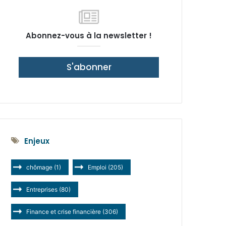
latérale)
Abonnez-vous à la newsletter !
S'abonner
Enjeux
chômage
(1)
Emploi
(205)
Entreprises
(80)
Finance et crise financière
(306)