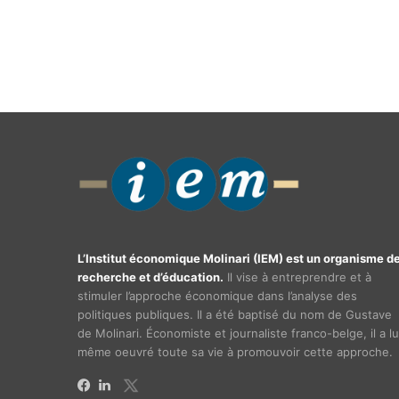
L’Institut économique Molinari (IEM) est un organisme d
recherche et d’éducation.
Il vise à entreprendre et à
stimuler l’approche économique dans l’analyse des
politiques publiques. Il a été baptisé du nom de Gustave
de Molinari. Économiste et journaliste franco-belge, il a lu
même oeuvré toute sa vie à promouvoir cette approche.
X