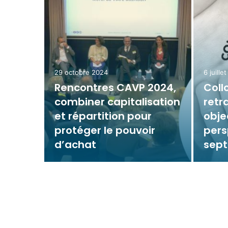
29 octobre 2024
6 juille
Rencontres CAVP 2024,
Coll
combiner capitalisation
retr
et répartition pour
obje
protéger le pouvoir
pers
i 2019
d’achat
sep