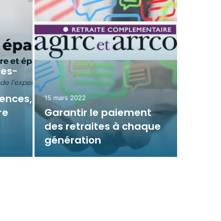
latérale)
14 mars 2
es-
Retrai
voie d
ences,
collec
15 mars 2022
re
Garantir le paiement
finan
des retraites à chaque
un sou
génération
l’éco