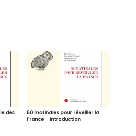
ale des
50 matinales pour réveiller la
Trop ta
France – Introduction
remettr
Introdu