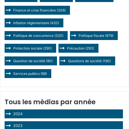
Finance et crise financière
(306)
Inflation réglementaire
(420)
Politique de concurrence
(320)
Politique fiscale
(679)
Protection sociale
(290)
Précaution
(293)
Question de société
(90)
Questions de société
(190)
Services publics
(68)
Tous les médias par année
2024
2023