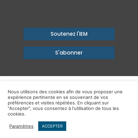
Soutenez l'IEM
S'abonner
© Copyright 2026, Institut économique Molinari - Des idées pour
Nous utilisons des cookies afin de vous proposer une
expérience pertinente en se souvenant de vos
un avenir prospère
préférences et visites répétées. En cliquant sur
Mentions légales
-
Politique de confidentialité
-
Contact
"Accepter", vous consentez à l'utilisation de tous les
cookies.
Publications
IEM dans les Médias
Enjeux
Ailleurs
Paramètres
ACCEPTER