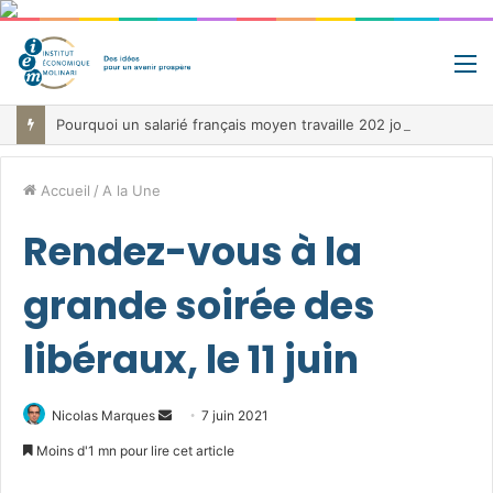
M
Pourquoi un salarié français moyen travaille 202 jours par an pour financer impôts et cotisations, un record dans toute l’Union européenne
Accueil
/
A la Une
Rendez-vous à la
grande soirée des
libéraux, le 11 juin
Envoyer
Nicolas Marques
7 juin 2021
un
Moins d'1 mn pour lire cet article
courriel