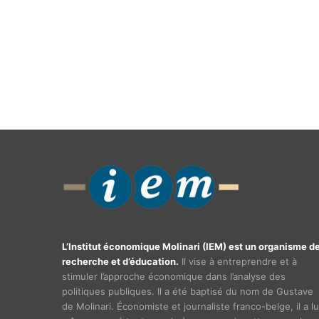
L’Institut économique Molinari (IEM) est un organisme d
recherche et d’éducation.
Il vise à entreprendre et à
stimuler l’approche économique dans l’analyse des
politiques publiques. Il a été baptisé du nom de Gustave
de Molinari. Économiste et journaliste franco-belge, il a lu