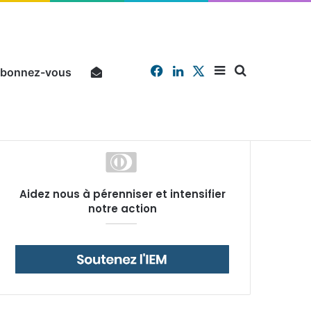
Facebook
Linkedin
X
Sidebar
Chercher
bonnez-vous
Pourquoi un salarié français moyen travaille 202 jours par an pour financer impôts et cotisations, un record dans toute l’Union européenne
Aidez nous à pérenniser et intensifier
(barre
notre action