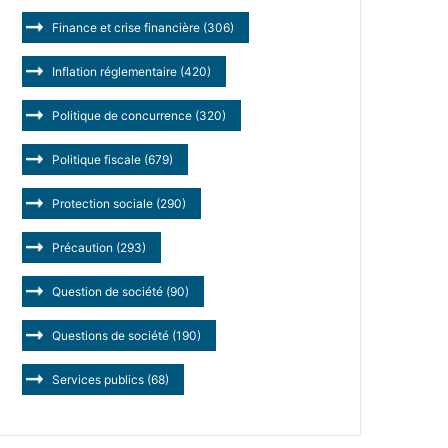
Finance et crise financière
(306)
Inflation réglementaire
(420)
Politique de concurrence
(320)
Politique fiscale
(679)
Protection sociale
(290)
Précaution
(293)
Question de société
(90)
Questions de société
(190)
Services publics
(68)