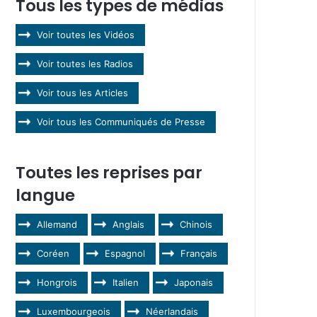
Tous les types de médias
Voir toutes les Vidéos
Voir toutes les Radios
Voir tous les Articles
Voir tous les Communiqués de Presse
Toutes les reprises par
langue
Allemand
Anglais
Chinois
Coréen
Espagnol
Français
Hongrois
Italien
Japonais
Luxembourgeois
Néerlandais