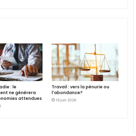
die : le
Travail : vers la pénurie ou
ent ne générera
l’abondance?
conomies attendues
19 juin 2026
6