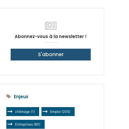
latérale)
Abonnez-vous à la newsletter !
S'abonner
Enjeux
chômage
(1)
Emploi
(205)
Entreprises
(80)