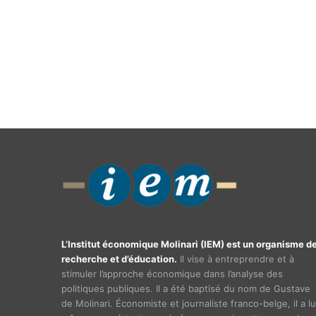
L’Institut économique Molinari (IEM) est un organisme d
recherche et d’éducation.
Il vise à entreprendre et à
stimuler l’approche économique dans l’analyse des
politiques publiques. Il a été baptisé du nom de Gustave
de Molinari. Économiste et journaliste franco-belge, il a lu