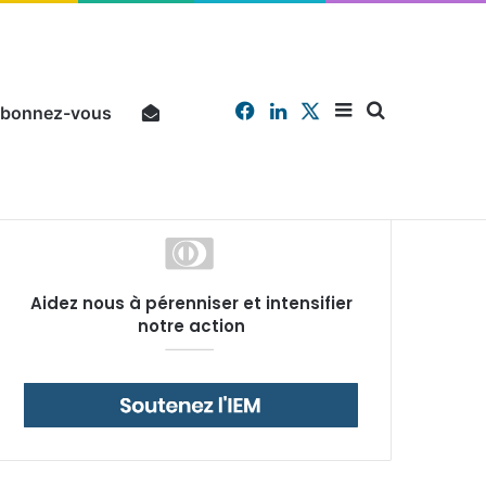
Facebook
Linkedin
X
Sidebar
Chercher
bonnez-vous
Pourquoi un salarié français moyen travaille 202 jours par an pour financer impôts et cotisations, un record dans toute l’Union européenne
Aidez nous à pérenniser et intensifier
(barre
notre action