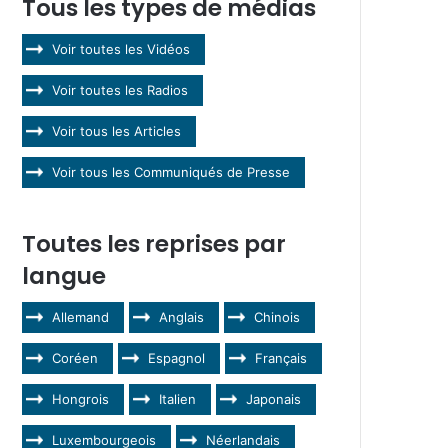
Tous les types de médias
Voir toutes les Vidéos
Voir toutes les Radios
Voir tous les Articles
Voir tous les Communiqués de Presse
Toutes les reprises par
langue
Allemand
Anglais
Chinois
Coréen
Espagnol
Français
Hongrois
Italien
Japonais
Luxembourgeois
Néerlandais