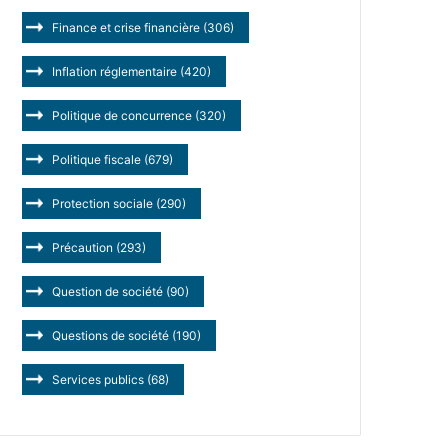
Finance et crise financière
(306)
Inflation réglementaire
(420)
Politique de concurrence
(320)
Politique fiscale
(679)
Protection sociale
(290)
Précaution
(293)
Question de société
(90)
Questions de société
(190)
Services publics
(68)