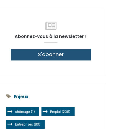
latérale)
Abonnez-vous à la newsletter !
S'abonner
Enjeux
chômage
(1)
Emploi
(205)
Entreprises
(80)