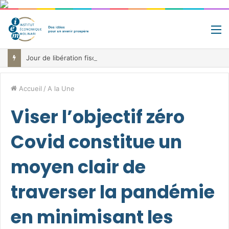
M
Jour de libération fiscale: pourquoi vous travaillez pour l’État jusqu’au 22 juillet avant de toucher votre vrai salaire
Accueil
/
A la Une
Viser l’objectif zéro
Covid constitue un
moyen clair de
traverser la pandémie
en minimisant les