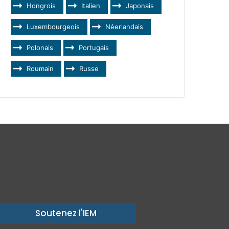
Hongrois
Italien
Japonais
Luxembourgeois
Néerlandais
Polonais
Portugais
Roumain
Russe
Soutenez l'IEM