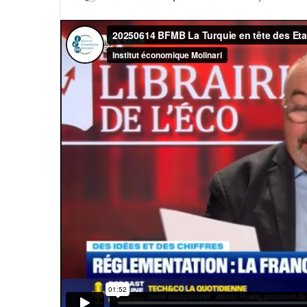
un
courriel