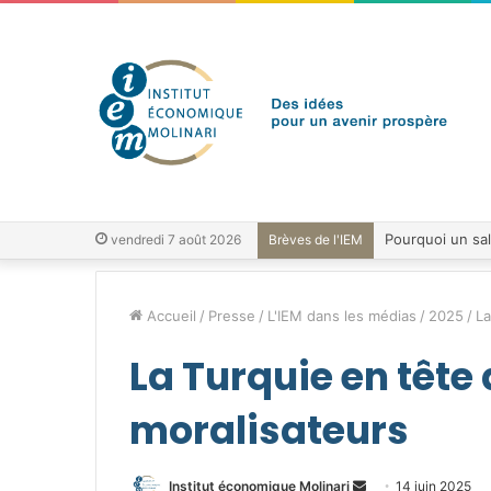
vendredi 7 août 2026
Brèves de l'IEM
Accueil
/
Presse
/
L'IEM dans les médias
/
2025
/
La
La Turquie en tête 
moralisateurs
Envoyer
Institut économique Molinari
14 juin 2025