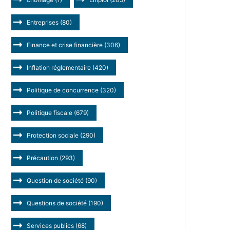
Entreprises
(80)
Finance et crise financière
(306)
Inflation réglementaire
(420)
Politique de concurrence
(320)
Politique fiscale
(679)
Protection sociale
(290)
Précaution
(293)
Question de société
(90)
Questions de société
(190)
Services publics
(68)