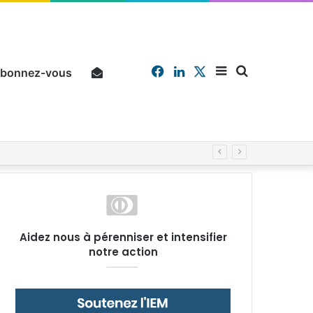
Facebook
Linkedin
X
Sidebar
Chercher
bonnez-vous
Pourquoi un salarié français moyen travaille 202 jours par an pour financer impôts et cotisations, un record dans toute l’Union européenne
(barre
Aidez nous à pérenniser et intensifier
notre action