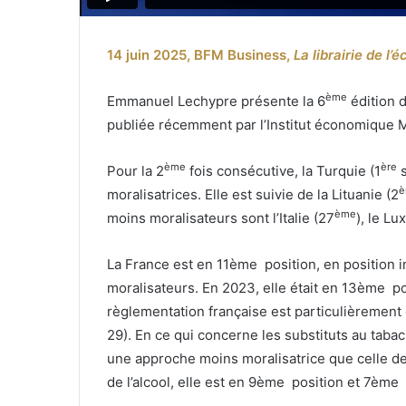
14 juin 2025, BFM Business,
La librairie de l’é
ème
Emmanuel Lechypre présente la 6
édition d
publiée récemment par l’Institut économique M
ème
ère
Pour la 2
fois consécutive, la Turquie (1
s
è
moralisatrices. Elle est suivie de la Lituanie (2
ème
moins moralisateurs sont l’Italie (27
), le L
La France est en 11ème position, en position
moralisateurs. En 2023, elle était en 13ème p
règlementation française est particulièrement
29). En ce qui concerne les substituts au tabac
une approche moins moralisatrice que celle de
de l’alcool, elle est en 9ème position et 7ème 