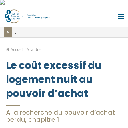
M
Jour de libération fiscale: pourquoi vous travaillez pour l’État jusqu’au 22 juillet avant de toucher votre vrai salaire
Accueil
/
A la Une
Le coût excessif du
logement nuit au
pouvoir d’achat
A la recherche du pouvoir d’achat
perdu, chapitre 1