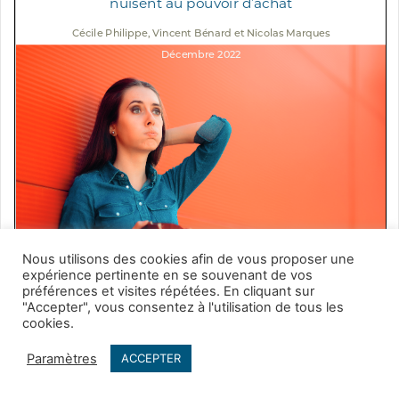
Nous utilisons des cookies afin de vous proposer une
expérience pertinente en se souvenant de vos
préférences et visites répétées. En cliquant sur
"Accepter", vous consentez à l'utilisation de tous les
cookies.
Notes
Paramètres
ACCEPTER
[i]
Insee, série 2.201 Consommation finale effective des
Facebook
Twitter
WhatsApp
Telegram