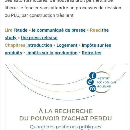
des autorités locales. Ce nouveau droit permettra de
libérer le foncier sans attendre un processus de révision
du PLU, par construction très lent.
Lire
l’étude
•
le communiqué de presse
• Read
the
study
•
the press release
Chapitres
Introduction
•
L
ogement
•
I
mpôts sur les
produits
•
Impôts sur la production
•
R
etraites