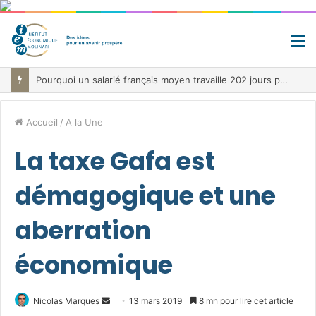
M
Pourquoi un salarié français moyen travaille 202 jours par an pour financer impôts et cotisations, un record dans toute l’Union européenne
Accueil
/
A la Une
La taxe Gafa est
démagogique et une
aberration
économique
Envoyer
Nicolas Marques
13 mars 2019
8 mn pour lire cet article