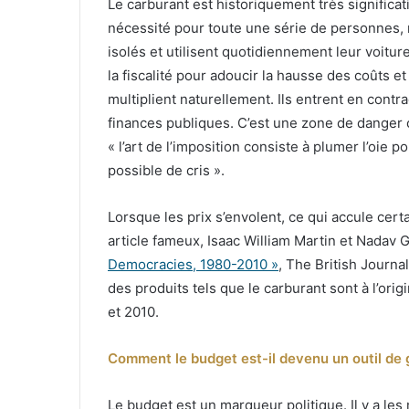
Le carburant est historiquement très significa
nécessité pour toute une série de personnes, 
isolés et utilisent quotidiennement leur voitur
la fiscalité pour adoucir la hausse des coûts e
multiplient naturellement. Ils entrent en contr
finances publiques. C’est une zone de danger 
« l’art de l’imposition consiste à plumer l’oie 
possible de cris ».
Lorsque les prix s’envolent, ce qui accule ce
article fameux, Isaac William Martin et Nadav 
Democracies, 1980-2010 »
, The British Journa
des produits tels que le carburant sont à l’ori
et 2010.
Comment le budget est-il devenu un outil de g
Le budget est un marqueur politique. Il y a les