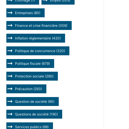
chômage
(1)
Emploi
(205)
Entreprises
(80)
Finance et crise financière
(306)
Inflation réglementaire
(420)
Politique de concurrence
(320)
Politique fiscale
(679)
Protection sociale
(290)
Précaution
(293)
Question de société
(90)
Questions de société
(190)
Services publics
(68)