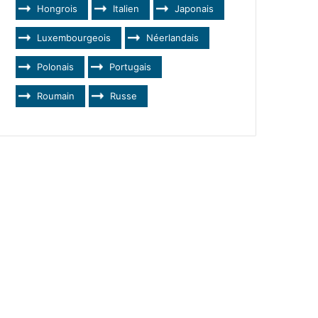
Hongrois
Italien
Japonais
Luxembourgeois
Néerlandais
Polonais
Portugais
Roumain
Russe