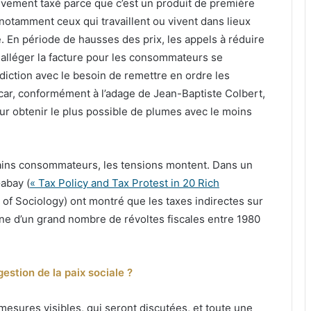
tivement taxé parce que c’est un produit de première
notamment ceux qui travaillent ou vivent dans lieux
e. En période de hausses des prix, les appels à réduire
t alléger la facture pour les consommateurs se
adiction avec le besoin de remettre en ordre les
car, conformément à l’adage de Jean-Baptiste Colbert,
pour obtenir le plus possible de plumes avec le moins
rtains consommateurs, les tensions montent. Dans un
Gabay (
« Tax Policy and Tax Protest in 20 Rich
l of Sociology) ont montré que les taxes indirectes sur
gine d’un grand nombre de révoltes fiscales entre 1980
estion de la paix sociale ?
 mesures visibles, qui seront discutées, et toute une