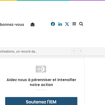
Facebook
Linkedin
X
Sidebar
Chercher
bonnez-vous
Pourquoi un salarié français moyen travaille 202 jours par an pour financer impôts et cotisations, un record dans toute l’Union européenne
(barre
Aidez nous à pérenniser et intensifier
notre action