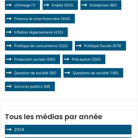
chômage
(1)
Emploi
(205)
Entreprises
(80)
Finance et crise financière
(306)
Inflation réglementaire
(420)
Politique de concurrence
(320)
Politique fiscale
(679)
Protection sociale
(290)
Précaution
(293)
Question de société
(90)
Questions de société
(190)
Services publics
(68)
Tous les médias par année
2024