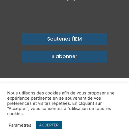
Soutenez l'IEM
S'abonner
© Copyright 2026, Institut économique Molinari - Des idées pour
Nous utilisons des cookies afin de vous proposer une
un avenir prospère
expérience pertinente en se souvenant de vos
préférences et visites répétées. En cliquant sur
Mentions légales
-
Politique de confidentialité
-
Contact
"Accepter", vous consentez à l'utilisation de tous les
cookies.
Publications
IEM dans les Médias
Enjeux
Ailleurs
Paramètres
ACCEPTER