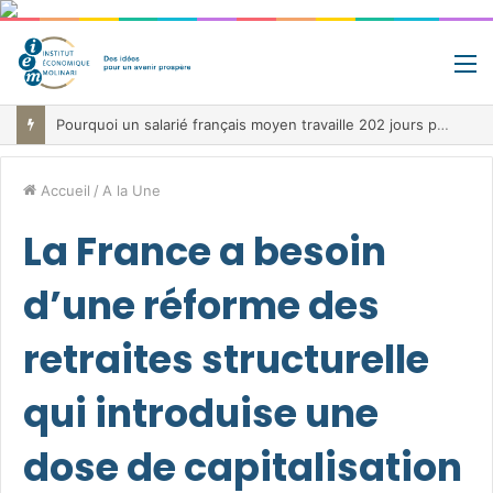
M
Pourquoi un salarié français moyen travaille 202 jours par an pour financer impôts et cotisations, un record dans toute l’Union européenne
Accueil
/
A la Une
La France a besoin
d’une réforme des
retraites structurelle
qui introduise une
dose de capitalisation