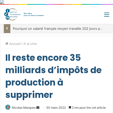
M
Pourquoi un salarié français moyen travaille 202 jours par an pour financer impôts et cotisations, un record dans toute l’Union européenne
Accueil
/
A la Une
Il reste encore 35
milliards d’impôts de
production à
supprimer
Envoyer
Nicolas Marques
30 mars 2022
2 mn pour lire cet article