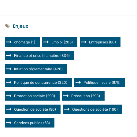
Enjeux
chômage
(1)
Emploi
(205)
Entreprises
(80)
Finance et crise financière
(306)
Inflation réglementaire
(420)
Politique de concurrence
(320)
Politique fiscale
(679)
Protection sociale
(290)
Précaution
(293)
Question de société
(90)
Questions de société
(190)
Services publics
(68)