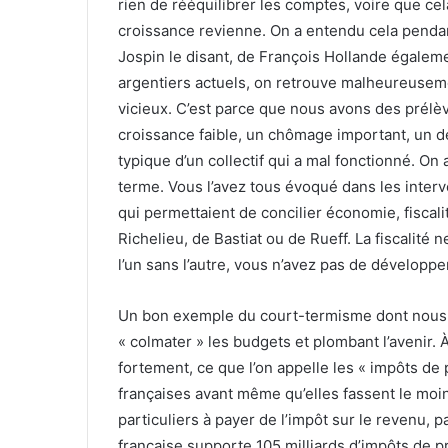
rien de rééquilibrer les comptes, voire que cela 
croissance revienne. On a entendu cela penda
Jospin le disant, de François Hollande égalem
argentiers actuels, on retrouve malheureusemen
vicieux. C’est parce que nous avons des prélè
croissance faible, un chômage important, un déf
typique d’un collectif qui a mal fonctionné. On 
terme. Vous l’avez tous évoqué dans les interv
qui permettaient de concilier économie, fiscali
Richelieu, de Bastiat ou de Rueff. La fiscalité
l’un sans l’autre, vous n’avez pas de développ
Un bon exemple du court-termisme dont nous sou
« colmater » les budgets et plombant l’avenir. À l
fortement, ce que l’on appelle les « impôts de
françaises avant même qu’elles fassent le moi
particuliers à payer de l’impôt sur le revenu,
française supporte 105 milliards d’impôts de 