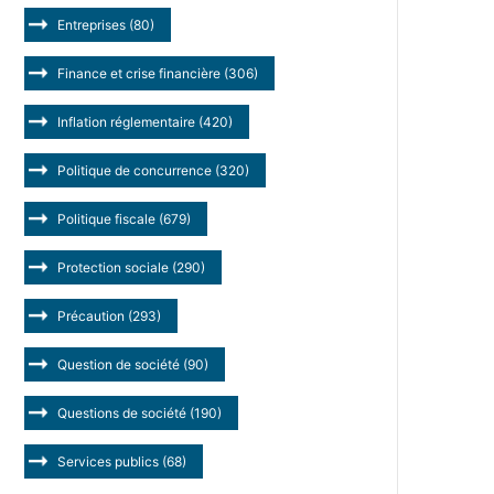
Entreprises
(80)
Finance et crise financière
(306)
Inflation réglementaire
(420)
Politique de concurrence
(320)
Politique fiscale
(679)
Protection sociale
(290)
Précaution
(293)
Question de société
(90)
Questions de société
(190)
Services publics
(68)