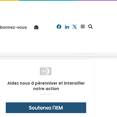
Facebook
Linkedin
X
Sidebar
Chercher
bonnez-vous
Pourquoi un salarié français moyen travaille 202 jours par an pour financer impôts et cotisations, un record dans toute l’Union européenne
(barre
Aidez nous à pérenniser et intensifier
notre action