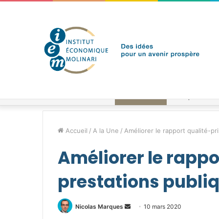
vendredi 7 août 2026
Brèves de l'IEM
Accueil
/
A la Une
/
Améliorer le rapport qualité-pr
Améliorer le rappo
prestations publi
Envoyer
Nicolas Marques
10 mars 2020
un