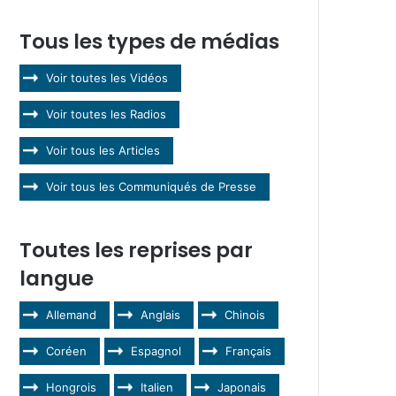
Tous les types de médias
Voir toutes les Vidéos
Voir toutes les Radios
Voir tous les Articles
Voir tous les Communiqués de Presse
Toutes les reprises par
langue
Allemand
Anglais
Chinois
Coréen
Espagnol
Français
Hongrois
Italien
Japonais