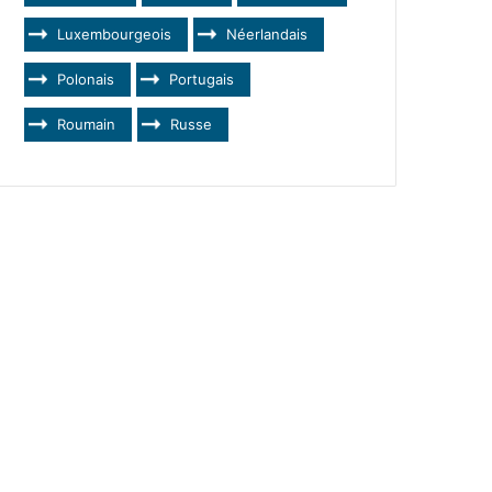
Luxembourgeois
Néerlandais
Polonais
Portugais
Roumain
Russe