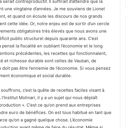
serait contreproductif. Il suffirait d’attendre que la
nt une vingtaine d’années. Je me souviens de Lionel
ent, et quand on écoute les discours de nos grands
t cette idée. Or, notre enjeu est de sortir d’un cercle
vements obligatoires très élevés que nous avons une
icit public structurel depuis quarante ans. C’est
a pensé la fiscalité en oubliant l’économie et le long
entions précédentes, les recettes qui fonctionnaient,
té et richesse durable sont celles de Vauban, de
 ne doit pas être l’ennemie de l’économie. Si vous pensez
ement économique et social durable.
ffrons, c’est la quête de recettes faciles visant à
’Institut Molinari, il y a un sujet qui nous déplaît
 production ». C’est ce qu’on prend aux entreprises
ndre euro de bénéfices. On est tous habitué en tant que
 parce qu’on a gagné quelque chose. L’économie
production avant même de faire du résultat. Même si