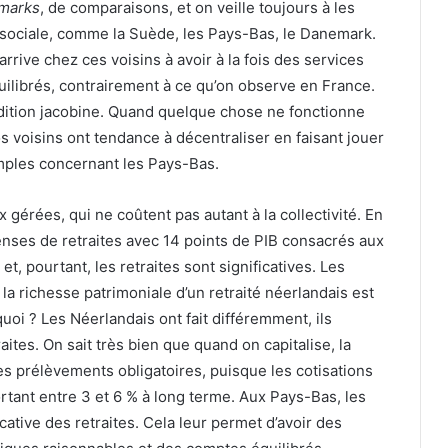
marks
, de comparaisons, et on veille toujours à les
n sociale, comme la Suède, les Pays-Bas, le Danemark.
ive chez ces voisins à avoir à la fois des services
quilibrés, contrairement à ce qu’on observe en France.
adition jacobine. Quand quelque chose ne fonctionne
s voisins ont tendance à décentraliser en faisant jouer
mples concernant les Pays-Bas.
 gérées, qui ne coûtent pas autant à la collectivité. En
ses de retraites avec 14 points de PIB consacrés aux
t, pourtant, les retraites sont significatives. Les
a richesse patrimoniale d’un retraité néerlandais est
quoi ? Les Néerlandais ont fait différemment, ils
raites. On sait très bien que quand on capitalise, la
les prélèvements obligatoires, puisque les cotisations
rtant entre 3 et 6 % à long terme. Aux Pays-Bas, les
cative des retraites. Cela leur permet d’avoir des