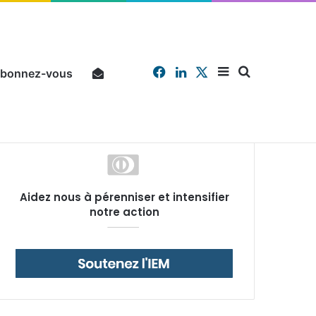
Facebook
Linkedin
X
Sidebar
Chercher
bonnez-vous
Pourquoi un salarié français moyen travaille 202 jours par an pour financer impôts et cotisations, un record dans toute l’Union européenne
Aidez nous à pérenniser et intensifier
(barre
notre action