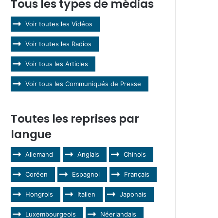
Tous les types de médias
Voir toutes les Vidéos
Voir toutes les Radios
Voir tous les Articles
Voir tous les Communiqués de Presse
Toutes les reprises par
langue
Allemand
Anglais
Chinois
Coréen
Espagnol
Français
Hongrois
Italien
Japonais
Luxembourgeois
Néerlandais