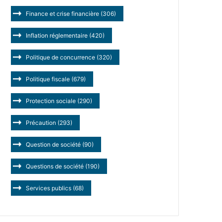
Finance et crise financière
(306)
Inflation réglementaire
(420)
Politique de concurrence
(320)
Politique fiscale
(679)
Protection sociale
(290)
Précaution
(293)
Question de société
(90)
Questions de société
(190)
Services publics
(68)