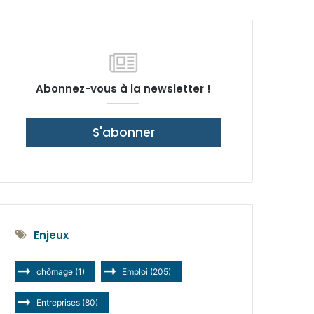
latérale)
Abonnez-vous à la newsletter !
S'abonner
Enjeux
chômage
(1)
Emploi
(205)
Entreprises
(80)