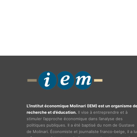
L’Institut économique Molinari (IEM) est un organisme d
recherche et d’éducation.
Il vise à entreprendre et à
stimuler l’approche économique dans l’analyse des
politiques publiques. Il a été baptisé du nom de Gustave
de Molinari. Économiste et journaliste franco-belge, il a lu