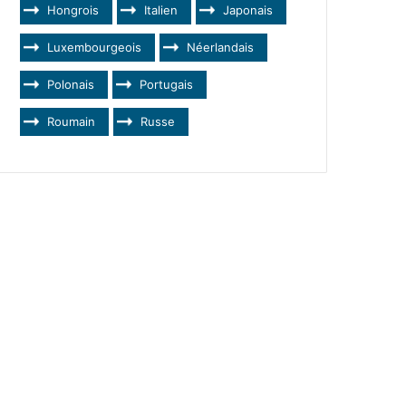
Hongrois
Italien
Japonais
Luxembourgeois
Néerlandais
Polonais
Portugais
Roumain
Russe