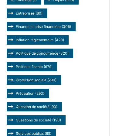
Entreprises
(80)
Finance et crise financière
(306)
Inflation réglementaire
(420)
Politique de concurrence
(320)
Politique fiscale
(679)
Protection sociale
(290)
Précaution
(293)
Question de société
(90)
Questions de société
(190)
Services publics
(68)