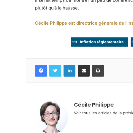
Il serait temps de montrer un peu de cohérenc
plutôt qu’à la hausse.
Cécile Philippe est directrice générale de l’I
Inflation réglementaire
Facebook
Twitter
Linkedin
Partagez par mail
Imprimez
Cécile Philippe
Voir tous les articles de la prés