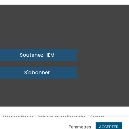
Soutenez l'IEM
S'abonner
Mentions légales
-
Politique de confidentialité
-
Contact
Publications
IEM dans les Médias
Enjeux
Ailleurs
Paramètres
ACCEPTER