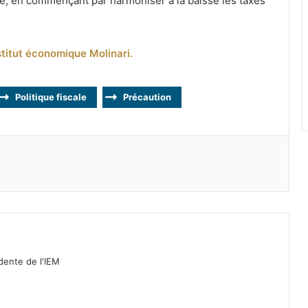
e, en commençant par harmoniser à la baisse les taxes
nstitut économique Molinari.
Politique fiscale
Précaution
idente de l'IEM