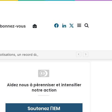
Facebook
Linkedin
X
Sidebar
Chercher
bonnez-vous
Pourquoi un salarié français moyen travaille 202 jours par an pour financer impôts et cotisations, un record dans toute l’Union européenne
(barre
Aidez nous à pérenniser et intensifier
notre action