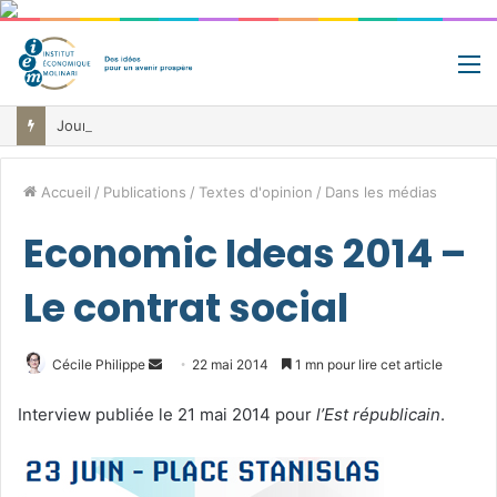
M
Jour de libération fiscale: pourquoi vous travaillez pour l’État jusqu’au 22 juillet avant de toucher votre vrai salaire
Accueil
/
Publications
/
Textes d'opinion
/
Dans les médias
Economic Ideas 2014 –
Le contrat social
Envoyer
Cécile Philippe
22 mai 2014
1 mn pour lire cet article
un
Interview publiée le 21 mai 2014 pour
l’Est républicain
.
courriel