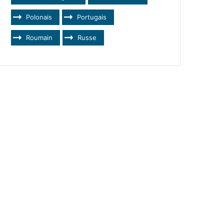
Polonais
Portugais
Roumain
Russe