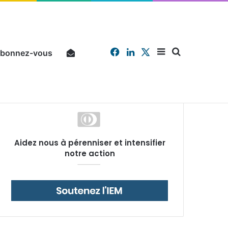
Facebook
Linkedin
X
Sidebar
Chercher
bonnez-vous
Pourquoi un salarié français moyen travaille 202 jours par an pour financer impôts et cotisations, un record dans toute l’Union européenne
Aidez nous à pérenniser et intensifier
(barre
notre action