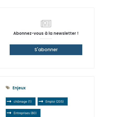
latérale)
Abonnez-vous à la newsletter !
S'abonner
Enjeux
chômage
(1)
Emploi
(205)
Entreprises
(80)