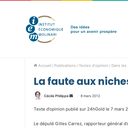
jeudi 6 août 2026
Brèves de l'IEM
Accueil
/
Publications
/
Textes d'opinion
/
Dans les
La faute aux niche
Envoyer
Cécile Philippe
8 mars 2012
un
Texte d’opinion publié sur 24hGold le 7 mars 
courriel
Le député Gilles Carrez, rapporteur général d