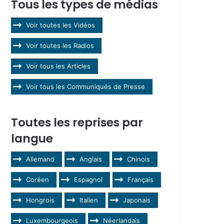
Tous les types de médias
Voir toutes les Vidéos
Voir toutes les Radios
Voir tous les Articles
Voir tous les Communiqués de Presse
Toutes les reprises par
langue
Allemand
Anglais
Chinois
Coréen
Espagnol
Français
Hongrois
Italien
Japonais
Luxembourgeois
Néerlandais