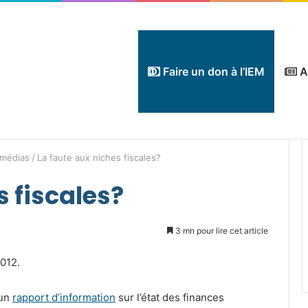
Faire un don à l’IEM
A
 médias
/
La faute aux niches fiscales?
s fiscales?
3 mn pour lire cet article
2012.
’un
rapport d’information
sur l’état des finances