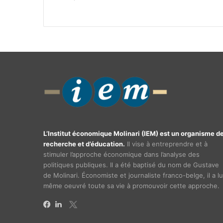
L’Institut économique Molinari (IEM) est un organisme d
recherche et d’éducation.
Il vise à entreprendre et à
stimuler l’approche économique dans l’analyse des
politiques publiques. Il a été baptisé du nom de Gustave
de Molinari. Économiste et journaliste franco-belge, il a lu
même oeuvré toute sa vie à promouvoir cette approche.
X
Facebook
Linkedin