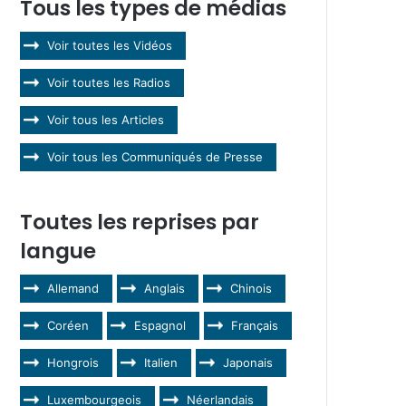
Tous les types de médias
Voir toutes les Vidéos
Voir toutes les Radios
Voir tous les Articles
Voir tous les Communiqués de Presse
Toutes les reprises par
langue
Allemand
Anglais
Chinois
Coréen
Espagnol
Français
Hongrois
Italien
Japonais
Luxembourgeois
Néerlandais