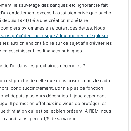
tement, le sauvetage des banques etc. Ignorant le fait
 d’un endettement excessif aussi bien privé que public
é depuis 1974) lié à une création monétaire
 pompiers pyromanes en ajoutant des dettes. Nous
e sans précédent qui risque à tout moment d’exploser
.
 les autrichiens ont à dire sur ce sujet afin d’éviter les
 en assainissant les finances publiques.
le de l’or dans les prochaines décennies ?
on est proche de celle que nous posons dans le cadre
ndrai donc succinctement. L’or n’a plus de fonction
onal depuis plusieurs décennies. Il joue cependant
fuge. Il permet en effet aux individus de protéger les
ue d’inflation qui est bel et bien présent. A l’IEM, nous
ro aurait ainsi perdu 1/5 de sa valeur.