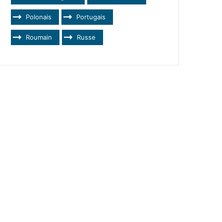
Polonais
Portugais
Roumain
Russe