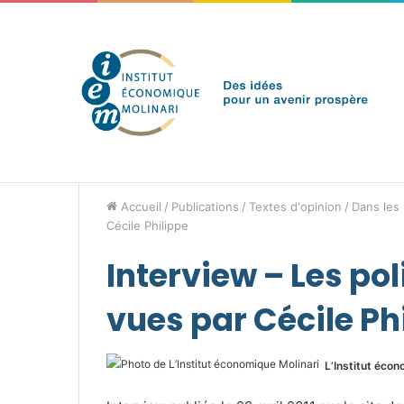
jeudi 6 août 2026
Brèves de l'IEM
Accueil
/
Publications
/
Textes d'opinion
/
Dans les
Cécile Philippe
Interview – Les p
vues par Cécile Ph
L’Institut écon