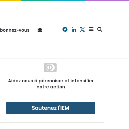
Facebook
Linkedin
X
Sidebar
Chercher
bonnez-vous
Pourquoi un salarié français moyen travaille 202 jours par an pour financer impôts et cotisations, un record dans toute l’Union européenne
Aidez nous à pérenniser et intensifier
(barre
notre action