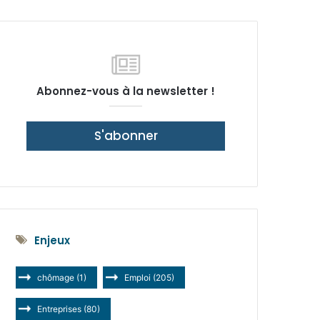
latérale)
Abonnez-vous à la newsletter !
S'abonner
Enjeux
chômage
(1)
Emploi
(205)
Entreprises
(80)