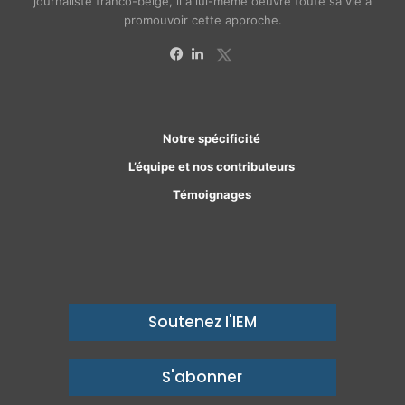
journaliste franco-belge, il a lui-même oeuvré toute sa vie à
promouvoir cette approche.
X
Facebook
Linkedin
Notre spécificité
L’équipe et nos contributeurs
Témoignages
Soutenez l'IEM
S'abonner