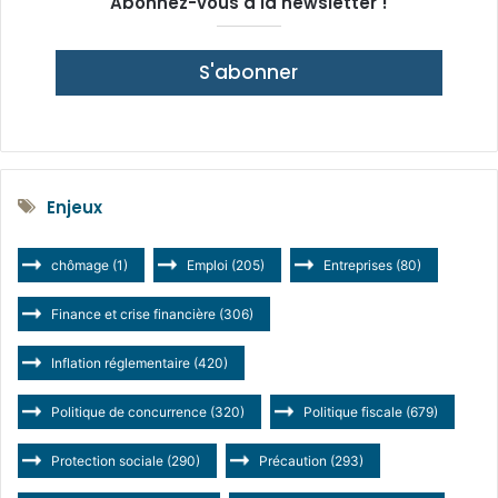
Abonnez-vous à la newsletter !
S'abonner
Enjeux
chômage
(1)
Emploi
(205)
Entreprises
(80)
Finance et crise financière
(306)
Inflation réglementaire
(420)
Politique de concurrence
(320)
Politique fiscale
(679)
Protection sociale
(290)
Précaution
(293)