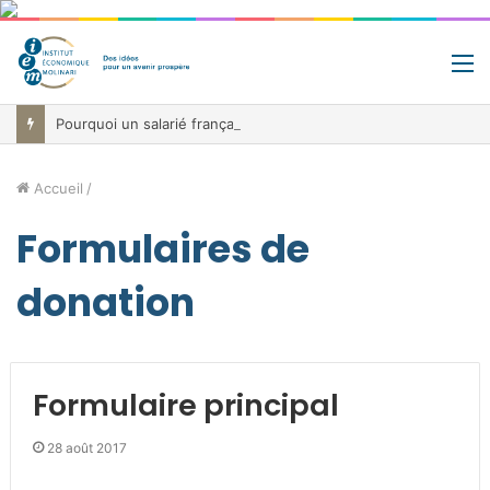
M
Pourquoi un salarié français moyen travaille 202 jours par an pour financer impôts et cotisations, un record dans toute l’Union européenne
Accueil
/
Formulaires de
donation
Formulaire principal
28 août 2017