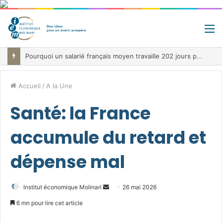
M
Jour de libération fiscale: pourquoi vous travaillez pour l’État jusqu’au 22 juillet avant de toucher votre vrai salaire
Accueil
/
A la Une
Santé: la France
accumule du retard et
dépense mal
Envoyer
Institut économique Molinari
26 mai 2026
un
6 mn pour lire cet article
courriel