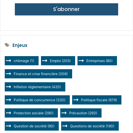
S'abonner
Enjeux
chômage
(1)
Emploi
(205)
Entreprises
(80)
Finance et crise financière
(306)
Inflation réglementaire
(420)
Politique de concurrence
(320)
Politique fiscale
(679)
Protection sociale
(290)
Précaution
(293)
Question de société
(90)
Questions de société
(190)