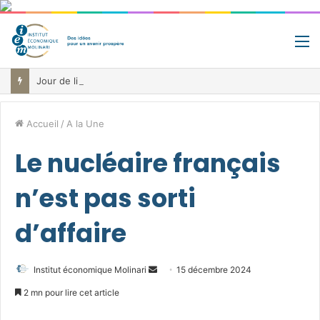
M
Jour de libération fiscale: pourquoi vous travaillez pour l’État jusqu’au 22 juillet avant de toucher votre vrai salaire
Accueil
/
A la Une
Le nucléaire français
n’est pas sorti
d’affaire
Envoyer
Institut économique Molinari
15 décembre 2024
un
2 mn pour lire cet article
courriel