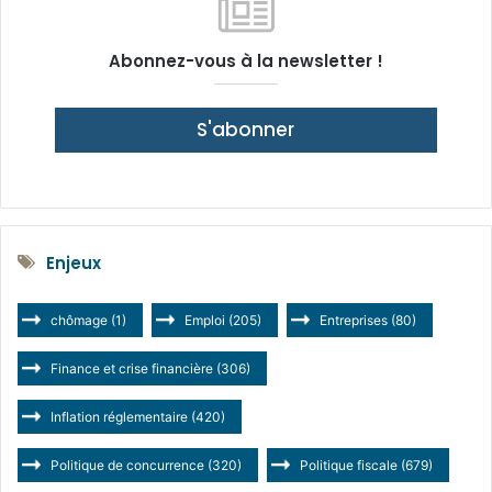
Abonnez-vous à la newsletter !
S'abonner
Enjeux
chômage
(1)
Emploi
(205)
Entreprises
(80)
Finance et crise financière
(306)
Inflation réglementaire
(420)
Politique de concurrence
(320)
Politique fiscale
(679)