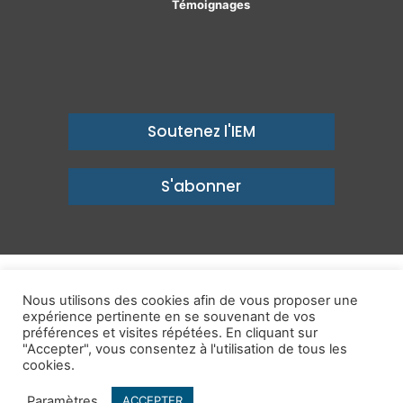
Témoignages
Soutenez l'IEM
S'abonner
© Copyright 2026, Institut économique Molinari - Des idées pour
Nous utilisons des cookies afin de vous proposer une
expérience pertinente en se souvenant de vos
un avenir prospère
préférences et visites répétées. En cliquant sur
Mentions légales
-
Politique de confidentialité
-
Contact
"Accepter", vous consentez à l'utilisation de tous les
cookies.
Publications
IEM dans les Médias
Enjeux
Ailleurs
Paramètres
ACCEPTER