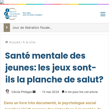
M
Jour de libération fiscale: pourquoi vous travaillez pour l’État jusqu’au 22 juillet avant de toucher votre vrai salaire
Accueil
/
A la Une
Santé mentale des
jeunes: les jeux sont-
ils la planche de salut?
Envoyer
Cécile Philippe
13 mai 2024
4 mn pour lire cet article
un
Dans un livre très documenté, le psychologue social
courriel