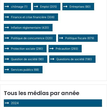
chômage
(1)
Emploi
(205)
Entreprises
(80)
Finance et crise financière
(306)
Inflation réglementaire
(420)
Politique de concurrence
(320)
Politique fiscale
(679)
Protection sociale
(290)
Précaution
(293)
Question de société
(90)
Questions de société
(190)
Services publics
(68)
Tous les médias par année
2024