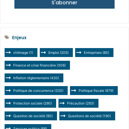
S'abonner
Enjeux
chômage
(1)
Emploi
(205)
Entreprises
(80)
Finance et crise financière
(306)
Inflation réglementaire
(420)
Politique de concurrence
(320)
Politique fiscale
(679)
Protection sociale
(290)
Précaution
(293)
Question de société
(90)
Questions de société
(190)
Services publics
(68)