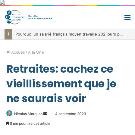
M
Pourquoi un salarié français moyen travaille 202 jours par an pour financer impôts et cotisations, un record dans toute l’Union européenne
Accueil
/
A la Une
Retraites: cachez ce
vieillissement que je
ne saurais voir
Envoyer
Nicolas Marques
4 septembre 2023
un
8 mn pour lire cet article
courriel