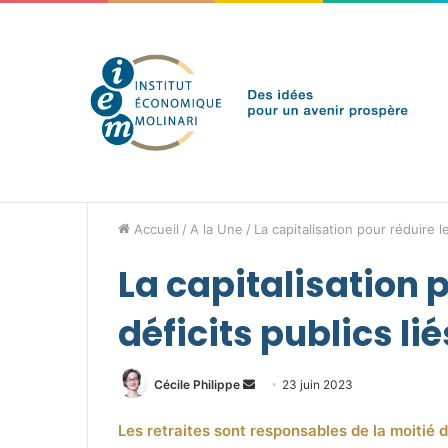
jeudi 6 août 2026
Brèves de l'IEM
Accueil
/
A la Une
/
La capitalisation pour réduire le
La capitalisation p
déficits publics li
Envoyer
Cécile Philippe
23 juin 2023
un
Les retraites sont responsables de la moitié 
courriel