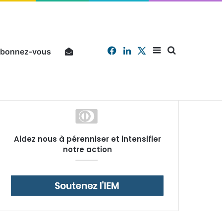
Facebook
Linkedin
X
Sidebar
Chercher
bonnez-vous
Pourquoi un salarié français moyen travaille 202 jours par an pour financer impôts et cotisations, un record dans toute l’Union européenne
Aidez nous à pérenniser et intensifier
(barre
notre action