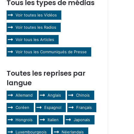
Tous les types de médias
Voir toutes les Vidéos
Voir toutes les Radios
Voir tous les Articles
Voir tous les Communiqués de Presse
Toutes les reprises par
langue
Allemand
Anglais
Chinois
Coréen
Espagnol
Français
Hongrois
Italien
Japonais
Luxembourgeois
Néerlandais