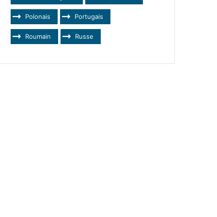
Polonais
Portugais
Roumain
Russe