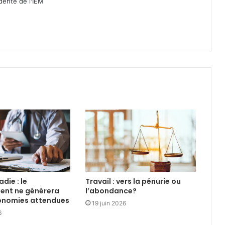
idente de l'IEM
die : le
Travail : vers la pénurie ou
ent ne générera
l’abondance?
conomies attendues
19 juin 2026
6