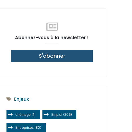
latérale)
Abonnez-vous à la newsletter !
S'abonner
Enjeux
chômage
(1)
Emploi
(205)
Entreprises
(80)