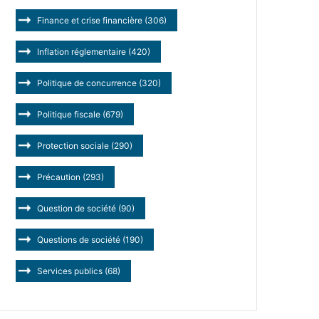
Finance et crise financière
(306)
Inflation réglementaire
(420)
Politique de concurrence
(320)
Politique fiscale
(679)
Protection sociale
(290)
Précaution
(293)
Question de société
(90)
Questions de société
(190)
Services publics
(68)