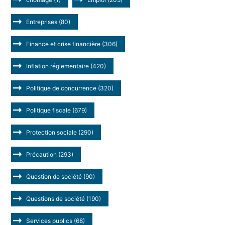
Entreprises
(80)
Finance et crise financière
(306)
Inflation réglementaire
(420)
Politique de concurrence
(320)
Politique fiscale
(679)
Protection sociale
(290)
Précaution
(293)
Question de société
(90)
Questions de société
(190)
Services publics
(68)