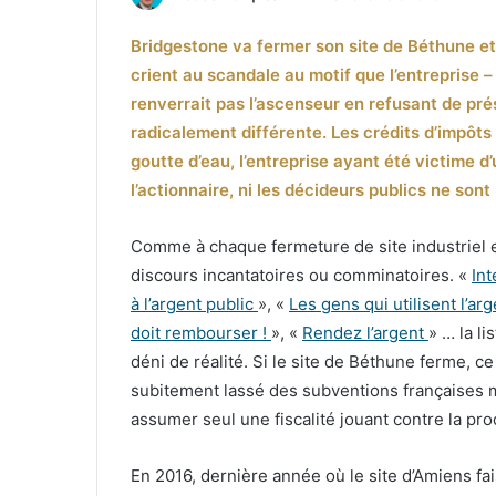
un
Bridgestone va fermer son site de Béthune et
courriel
crient au scandale au motif que l’entreprise 
renverrait pas l’ascenseur en refusant de prése
radicalement différente. Les crédits d’impô
goutte d’eau, l’entreprise ayant été victime d’un
l’actionnaire, ni les décideurs publics ne son
Comme à chaque fermeture de site industriel e
discours incantatoires ou comminatoires. «
Int
à l’argent public
», «
Les gens qui utilisent l’a
doit rembourser !
», «
Rendez l’argent
» … la l
déni de réalité. Si le site de Béthune ferme, c
subitement lassé des subventions françaises mi
assumer seul une fiscalité jouant contre la pro
En 2016, dernière année où le site d’Amiens fai