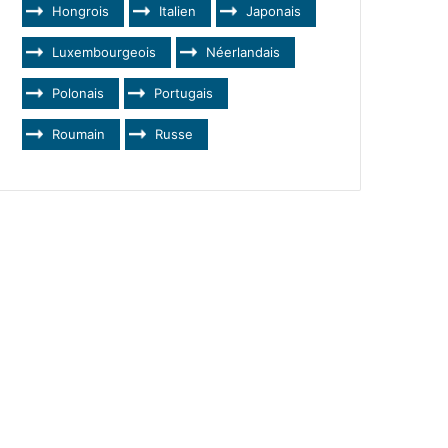
Hongrois
Italien
Japonais
Luxembourgeois
Néerlandais
Polonais
Portugais
Roumain
Russe