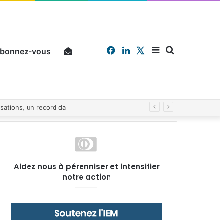
Facebook
Linkedin
X
Sidebar
Chercher
bonnez-vous
Pourquoi un salarié français moyen travaille 202 jours par an pour financer impôts et cotisations, un record dans toute l’Union européenne
(barre
Aidez nous à pérenniser et intensifier
notre action