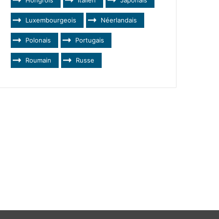
Luxembourgeois
Néerlandais
Polonais
Portugais
Roumain
Russe