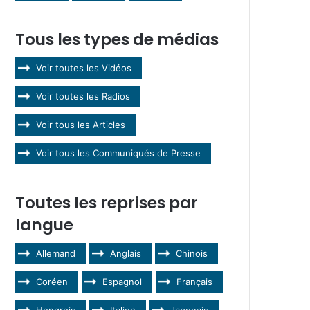
Tous les types de médias
Voir toutes les Vidéos
Voir toutes les Radios
Voir tous les Articles
Voir tous les Communiqués de Presse
Toutes les reprises par
langue
Allemand
Anglais
Chinois
Coréen
Espagnol
Français
Hongrois
Italien
Japonais