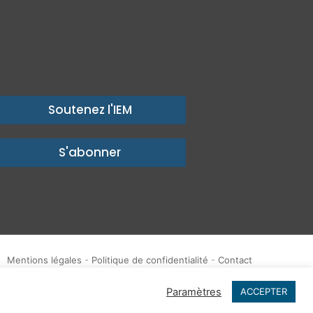
Soutenez l'IEM
S'abonner
Mentions légales
-
Politique de confidentialité
-
Contact
Publications
IEM dans les Médias
Enjeux
Ailleurs
Paramètres
ACCEPTER