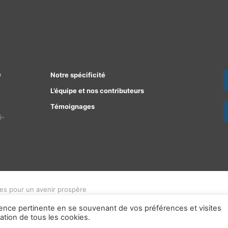
e
Notre spécificité
L’équipe et nos contributeurs
Témoignages
i-
ées pour un avenir prospère
ence pertinente en se souvenant de vos préférences et visites
sation de tous les cookies.