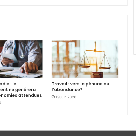
die : le
Travail : vers la pénurie ou
ent ne générera
l’abondance?
conomies attendues
19 juin 2026
6