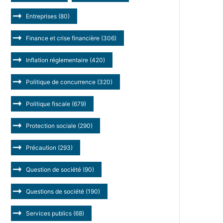
Entreprises
(80)
Finance et crise financière
(306)
Inflation réglementaire
(420)
Politique de concurrence
(320)
Politique fiscale
(679)
Protection sociale
(290)
Précaution
(293)
Question de société
(90)
Questions de société
(190)
Services publics
(68)