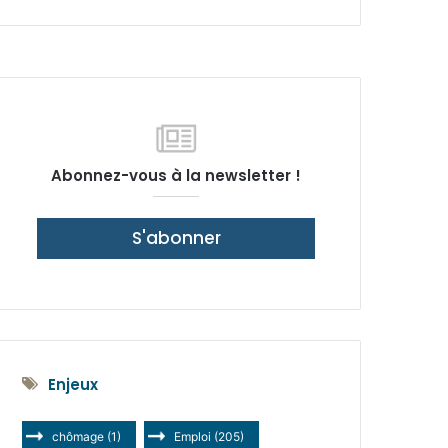
latérale)
Abonnez-vous à la newsletter !
S'abonner
Enjeux
chômage
(1)
Emploi
(205)