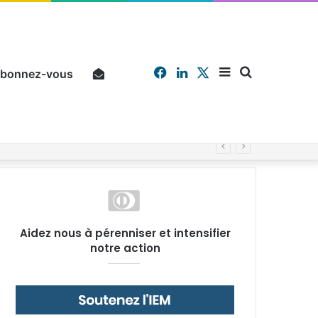
Facebook
Linkedin
X
Sidebar
Chercher
bonnez-vous
Pourquoi un salarié français moyen travaille 202 jours par an pour financer impôts et cotisations, un record dans toute l’Union européenne
(barre
Aidez nous à pérenniser et intensifier
notre action