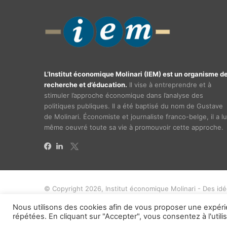
L’Institut économique Molinari (IEM) est un organisme d
recherche et d’éducation.
Il vise à entreprendre et à
stimuler l’approche économique dans l’analyse des
politiques publiques. Il a été baptisé du nom de Gustave
de Molinari. Économiste et journaliste franco-belge, il a lu
même oeuvré toute sa vie à promouvoir cette approche.
X
Facebook
Linkedin
© Copyright 2026, Institut économique Molinari - Des id
Nous utilisons des cookies afin de vous proposer une expéri
répétées. En cliquant sur "Accepter", vous consentez à l'utili