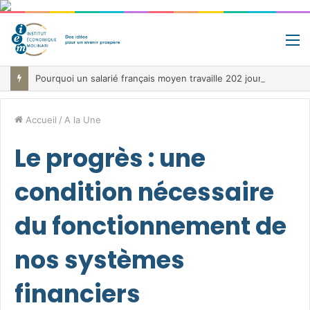
M
Pourquoi un salarié français moyen travaille 202 jours par an pour financer impôts et cotisations, un record dans toute l’Union européenne
Accueil
/
A la Une
Le progrès : une
condition nécessaire
du fonctionnement de
nos systèmes
financiers