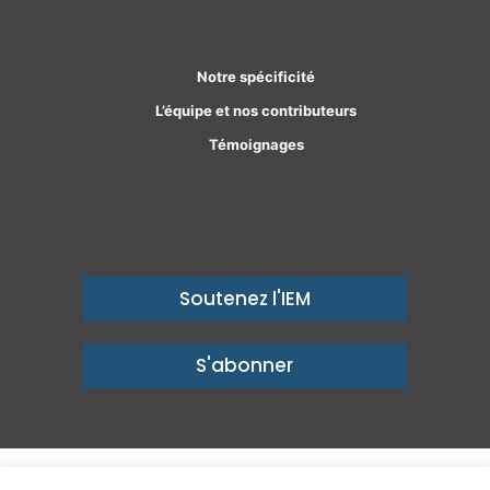
Facebook
Linkedin
Notre spécificité
L’équipe et nos contributeurs
Témoignages
Soutenez l'IEM
S'abonner
© Copyright 2026, Institut économique Molinari - Des idées pour