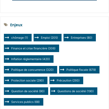
Enjeux
chômage
(1)
Emploi
(205)
Entreprises
(80)
Finance et crise financière
(306)
Inflation réglementaire
(420)
Politique de concurrence
(320)
Politique fiscale
(679)
Protection sociale
(290)
Précaution
(293)
Question de société
(90)
Questions de société
(190)
Services publics
(68)