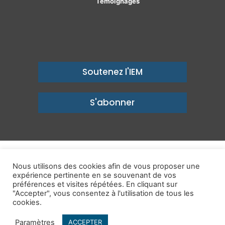
Témoignages
Soutenez l'IEM
S'abonner
© Copyright 2026, Institut économique Molinari - Des idées pour
Nous utilisons des cookies afin de vous proposer une
expérience pertinente en se souvenant de vos
un avenir prospère
préférences et visites répétées. En cliquant sur
Mentions légales
-
Politique de confidentialité
-
Contact
"Accepter", vous consentez à l'utilisation de tous les
cookies.
Publications
IEM dans les Médias
Enjeux
Ailleurs
Paramètres
ACCEPTER