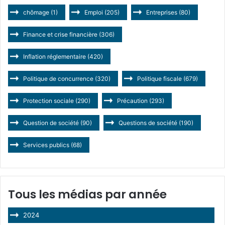
chômage
(1)
Emploi
(205)
Entreprises
(80)
Finance et crise financière
(306)
Inflation réglementaire
(420)
Politique de concurrence
(320)
Politique fiscale
(679)
Protection sociale
(290)
Précaution
(293)
Question de société
(90)
Questions de société
(190)
Services publics
(68)
Tous les médias par année
2024