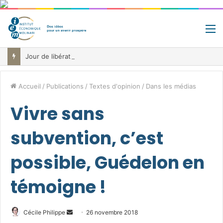
M
Jour de libération fiscale: pourquoi vous travaillez pour l’État jusqu’au 22 juillet avant de toucher votre vrai salaire
Accueil
/
Publications
/
Textes d'opinion
/
Dans les médias
Vivre sans
subvention, c’est
possible, Guédelon en
témoigne !
Envoyer
Cécile Philippe
26 novembre 2018