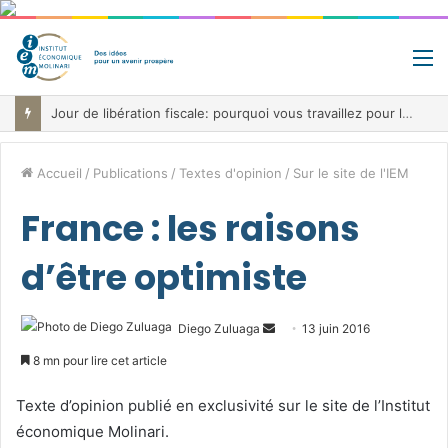
M
Fiscalité record, déficit record et 10 milliards à trouver: le paradoxe belge au cœur de la bataille budgétaire
Accueil
/
Publications
/
Textes d'opinion
/
Sur le site de l'IEM
France : les raisons
d’être optimiste
Envoyer
Diego Zuluaga
13 juin 2016
un
8 mn pour lire cet article
courriel
Texte d’opinion publié en exclusivité sur le site de l’Institut
économique Molinari.