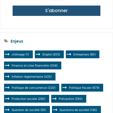
S'abonner
Enjeux
chômage
(1)
Emploi
(205)
Entreprises
(80)
Finance et crise financière
(306)
Inflation réglementaire
(420)
Politique de concurrence
(320)
Politique fiscale
(679)
Protection sociale
(290)
Précaution
(293)
Question de société
(90)
Questions de société
(190)