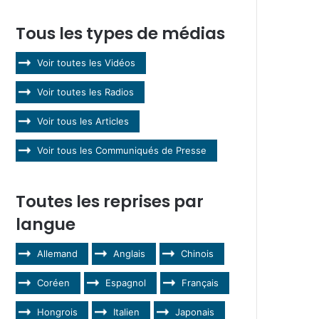
Tous les types de médias
Voir toutes les Vidéos
Voir toutes les Radios
Voir tous les Articles
Voir tous les Communiqués de Presse
Toutes les reprises par
langue
Allemand
Anglais
Chinois
Coréen
Espagnol
Français
Hongrois
Italien
Japonais