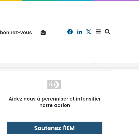
Facebook
Linkedin
X
Sidebar
Chercher
bonnez-vous
Pourquoi un salarié français moyen travaille 202 jours par an pour financer impôts et cotisations, un record dans toute l’Union européenne
(barre
Aidez nous à pérenniser et intensifier
notre action