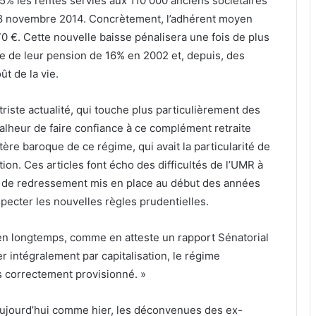
5% les rentes servies aux 110 000 anciens sociétaires
8 novembre 2014. Concrètement, l’adhérent moyen
70 €. Cette nouvelle baisse pénalisera une fois de plus
 de leur pension de 16% en 2002 et, depuis, des
ût de la vie.
riste actualité, qui touche plus particulièrement des
malheur de faire confiance à ce complément retraite
tère baroque de ce régime, qui avait la particularité de
ation. Ces articles font écho des difficultés de l’UMR à
n de redressement mis en place au début des années
especter les nouvelles règles prudentielles.
en longtemps, comme en atteste un rapport Sénatorial
r intégralement par capitalisation, le régime
pas correctement provisionné. »
, aujourd’hui comme hier, les déconvenues des ex-