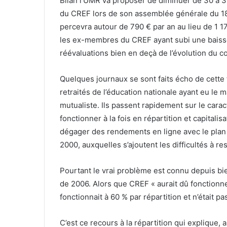
Bilan l’UMR va proposer de diminuer de 30 à 3
du CREF lors de son assemblée générale du 1
percevra autour de 790 € par an au lieu de 1 1
les ex-membres du CREF ayant subi une baisse
réévaluations bien en deçà de l’évolution du co
Quelques journaux se sont faits écho de cette t
retraités de l’éducation nationale ayant eu le 
mutualiste. Ils passent rapidement sur le carac
fonctionner à la fois en répartition et capitalis
dégager des rendements en ligne avec le pla
2000, auxquelles s’ajoutent les difficultés à r
Pourtant le vrai problème est connu depuis bi
de 2006. Alors que CREF « aurait dû fonctionne
fonctionnait à 60 % par répartition et n’était 
C’est ce recours à la répartition qui explique