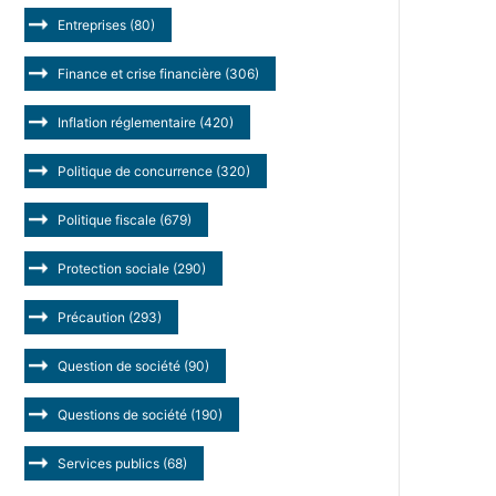
Entreprises
(80)
Finance et crise financière
(306)
Inflation réglementaire
(420)
Politique de concurrence
(320)
Politique fiscale
(679)
Protection sociale
(290)
Précaution
(293)
Question de société
(90)
Questions de société
(190)
Services publics
(68)