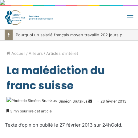
M
Pourquoi un salarié français moyen travaille 202 jours par an pour financer impôts et cotisations, un record dans toute l’Union européenne
Accueil
/
Ailleurs
/
Articles d'intérêt
La malédiction du
franc suisse
Envoyer
Siméon Brutskus
28 février 2013
un
3 mn pour lire cet article
courriel
Texte d’opinion publié le 27 février 2013 sur 24hGold.