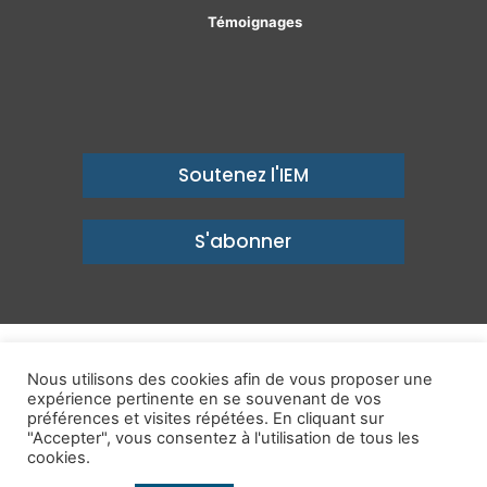
Témoignages
Soutenez l'IEM
S'abonner
© Copyright 2026, Institut économique Molinari - Des idées pour
Nous utilisons des cookies afin de vous proposer une
expérience pertinente en se souvenant de vos
un avenir prospère
préférences et visites répétées. En cliquant sur
Mentions légales
-
Politique de confidentialité
-
Contact
"Accepter", vous consentez à l'utilisation de tous les
cookies.
Publications
IEM dans les Médias
Enjeux
Ailleurs