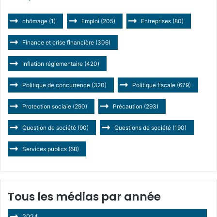
chômage
(1)
Emploi
(205)
Entreprises
(80)
Finance et crise financière
(306)
Inflation réglementaire
(420)
Politique de concurrence
(320)
Politique fiscale
(679)
Protection sociale
(290)
Précaution
(293)
Question de société
(90)
Questions de société
(190)
Services publics
(68)
Tous les médias par année
2024