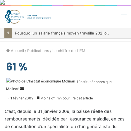
M
Pourquoi un salarié français moyen travaille 202 jours par an pour financer impôts et cotisations, un record dans toute l’Union européenne
Accueil
/
Publications
/
Le chiffre de l'IEM
61 %
L’Institut économique
Envoyer
Molinari
un
1 février 2009
Moins d'1 mn pour lire cet article
courriel
C’est, depuis le 31 janvier 2009, la baisse réelle des
remboursements, décidée par l’assurance maladie, en cas
de consultation d’un spécialiste ou d’un généraliste du