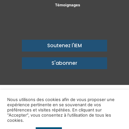
Témoignages
Soutenez l'IEM
S'abonner
© Copyright 2026, Institut économique Molinari - Des idées pour
Nous utilisons des cookies afin de vous proposer une
expérience pertinente en se souvenant de vos
un avenir prospère
préférences et visites répétées. En cliquant sur
Mentions légales
-
Politique de confidentialité
-
Contact
"Accepter", vous consentez à l'utilisation de tous les
cookies.
Publications
IEM dans les Médias
Enjeux
Ailleurs