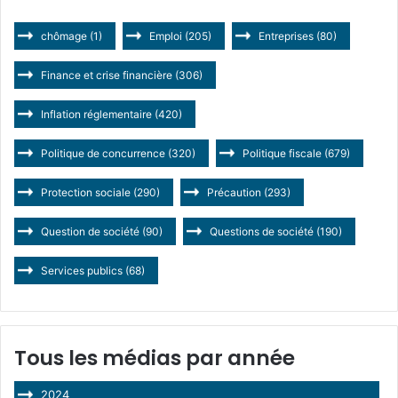
chômage
(1)
Emploi
(205)
Entreprises
(80)
Finance et crise financière
(306)
Inflation réglementaire
(420)
Politique de concurrence
(320)
Politique fiscale
(679)
Protection sociale
(290)
Précaution
(293)
Question de société
(90)
Questions de société
(190)
Services publics
(68)
Tous les médias par année
2024