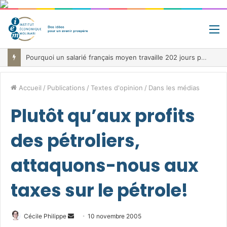
M
Pourquoi un salarié français moyen travaille 202 jours par an pour financer impôts et cotisations, un record dans toute l’Union européenne
Accueil
/
Publications
/
Textes d'opinion
/
Dans les médias
Plutôt qu’aux profits
des pétroliers,
attaquons-nous aux
taxes sur le pétrole!
Envoyer
Cécile Philippe
10 novembre 2005