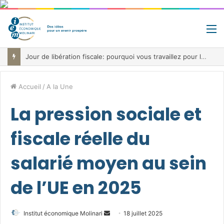
M
Fiscalité record, déficit record et 10 milliards à trouver: le paradoxe belge au cœur de la bataille budgétaire
Accueil
/
A la Une
La pression sociale et
fiscale réelle du
salarié moyen au sein
de l’UE en 2025
Envoyer
Institut économique Molinari
18 juillet 2025