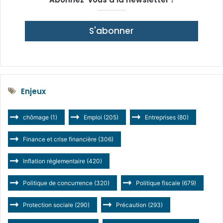
S'abonner
Enjeux
chômage
(1)
Emploi
(205)
Entreprises
(80)
Finance et crise financière
(306)
Inflation réglementaire
(420)
Politique de concurrence
(320)
Politique fiscale
(679)
Protection sociale
(290)
Précaution
(293)