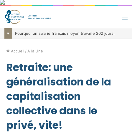
M
Pourquoi un salarié français moyen travaille 202 jours par an pour financer impôts et cotisations, un record dans toute l’Union européenne
Accueil
/
A la Une
Retraite: une
généralisation de la
capitalisation
collective dans le
privé, vite!