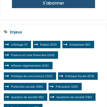
S'abonner
Enjeux
chômage
(1)
Emploi
(205)
Entreprises
(80)
Finance et crise financière
(306)
Inflation réglementaire
(420)
Politique de concurrence
(320)
Politique fiscale
(679)
Protection sociale
(290)
Précaution
(293)
Question de société
(90)
Questions de société
(190)