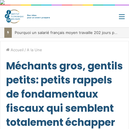
M
Pourquoi un salarié français moyen travaille 202 jours par an pour financer impôts et cotisations, un record dans toute l’Union européenne
Accueil
/
A la Une
Méchants gros, gentils
petits: petits rappels
de fondamentaux
fiscaux qui semblent
totalement échapper