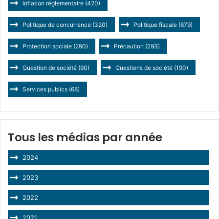
Inflation réglementaire
(420)
Politique de concurrence
(320)
Politique fiscale
(679)
Protection sociale
(290)
Précaution
(293)
Question de société
(90)
Questions de société
(190)
Services publics
(68)
Tous les médias par année
2024
2023
2022
2021