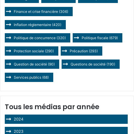
Finance et crise financière
(306)
Inflation réglementaire
(420)
Politique de concurrence
(320)
Politique fiscale
(679)
Protection sociale
(290)
Précaution
(293)
Question de société
(90)
Questions de société
(190)
Services publics
(68)
Tous les médias par année
2024
2023