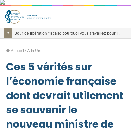
M
Fiscalité record, déficit record et 10 milliards à trouver: le paradoxe belge au cœur de la bataille budgétaire
Accueil
/
A la Une
Ces 5 vérités sur
l’économie française
dont devrait utilement
se souvenir le
nouveau ministre de