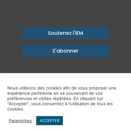
Soutenez l'IEM
S'abonner
© Copyright 2026, Institut économique Molinari - Des idées pour
Nous utilisons des cookies afin de vous proposer une
un avenir prospère
expérience pertinente en se souvenant de vos
préférences et visites répétées. En cliquant sur
Mentions légales
-
Politique de confidentialité
-
Contact
"Accepter", vous consentez à l'utilisation de tous les
cookies.
Publications
IEM dans les Médias
Enjeux
Ailleurs
Paramètres
ACCEPTER