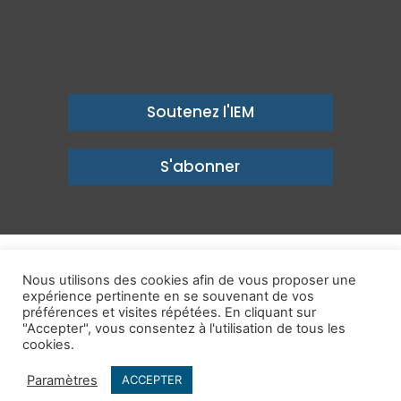
Soutenez l'IEM
S'abonner
© Copyright 2026, Institut économique Molinari - Des idées pour
Nous utilisons des cookies afin de vous proposer une
un avenir prospère
expérience pertinente en se souvenant de vos
préférences et visites répétées. En cliquant sur
Mentions légales
-
Politique de confidentialité
-
Contact
"Accepter", vous consentez à l'utilisation de tous les
cookies.
Publications
IEM dans les Médias
Enjeux
Ailleurs
Paramètres
ACCEPTER