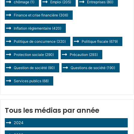
chômage
(1)
Emploi
(205)
Entreprises
(80)
Finance et crise financière
(306)
Inflation réglementaire
(420)
Politique de concurrence
(320)
Politique fiscale
(679)
Protection sociale
(290)
Précaution
(293)
Question de société
(90)
Questions de société
(190)
Services publics
(68)
Tous les médias par année
2024