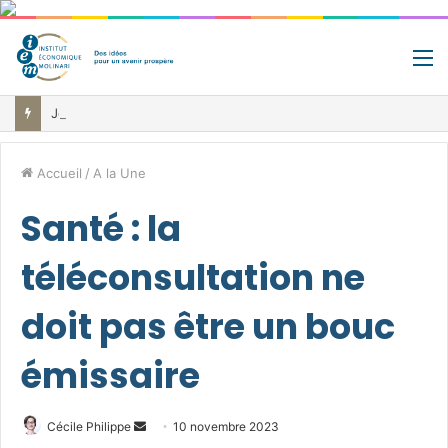
M
Jour de libération fiscale: pourquoi vous travaillez pour l’État jusqu’au 22 juillet avant de toucher votre vrai salaire
Accueil
/
A la Une
Santé : la
téléconsultation ne
doit pas être un bouc
émissaire
Envoyer
Cécile Philippe
10 novembre 2023