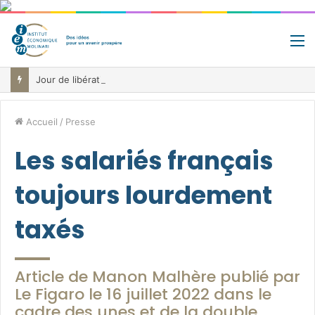
M
Jour de libération fiscale: pourquoi vous travaillez pour l’État jusqu’au 22 juillet avant de toucher votre vrai salaire
Accueil
/
Presse
Les salariés français
toujours lourdement
taxés
Article de Manon Malhère publié par
Le Figaro le 16 juillet 2022 dans le
cadre des unes et de la double