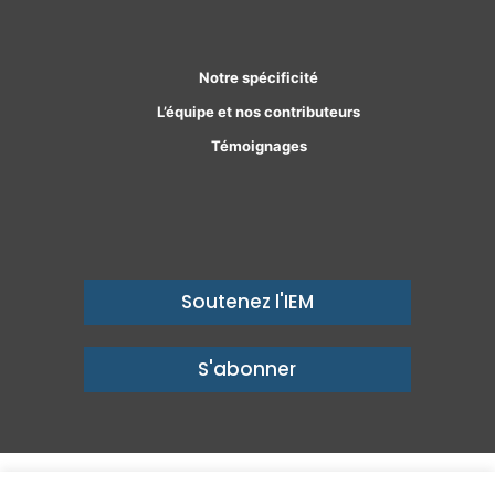
Facebook
Linkedin
Notre spécificité
L’équipe et nos contributeurs
Témoignages
Soutenez l'IEM
S'abonner
© Copyright 2026, Institut économique Molinari - Des idées pour