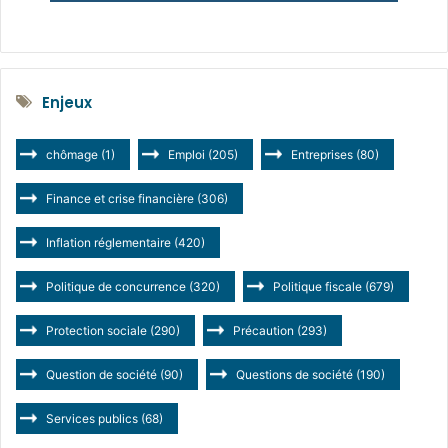
Enjeux
chômage
(1)
Emploi
(205)
Entreprises
(80)
Finance et crise financière
(306)
Inflation réglementaire
(420)
Politique de concurrence
(320)
Politique fiscale
(679)
Protection sociale
(290)
Précaution
(293)
Question de société
(90)
Questions de société
(190)
Services publics
(68)