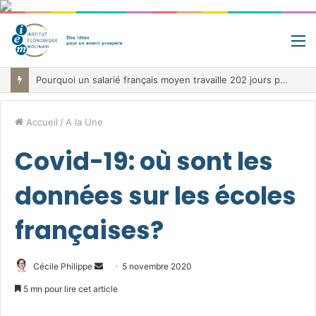
M
Pourquoi un salarié français moyen travaille 202 jours par an pour financer impôts et cotisations, un record dans toute l’Union européenne
Accueil
/
A la Une
Covid-19: où sont les
données sur les écoles
françaises?
Envoyer
Cécile Philippe
5 novembre 2020
un
5 mn pour lire cet article
courriel