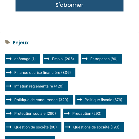
S'abonner
Enjeux
chômage
(1)
Emploi
(205)
Entreprises
(80)
Finance et crise financière
(306)
Inflation réglementaire
(420)
Politique de concurrence
(320)
Politique fiscale
(679)
Protection sociale
(290)
Précaution
(293)
Question de société
(90)
Questions de société
(190)