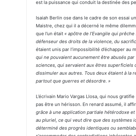
est la puissance qui conduit la destinée des p
Isaiah Berlin ose dans le cadre de son essai 
Maistre, chez qui il a décerné le même dilemm
que l’un était
« apôtre de l’Evangile qui prêche l
défenseur des droits de la violence, du sacrifi
étaient unis par l’impossibilité d’échapper au
qui ne pouvaient aucunement être abusés par [
sciences, qui servaient aux êtres superficiels 
dissimuler aux autres. Tous deux étaient à la 
partout que guerres et désordre. »
L’écrivain Mario Vargas Llosa, qui nous gratifie 
pas être un hérisson. En renard assumé, il aff
grâce à une application partiale hétérodoxe et
au pluriel, ce qui veut dire que des systèmes i
déterminé des progrès identiques ou semblabl
s’accommoder des contradictions inhérentes a