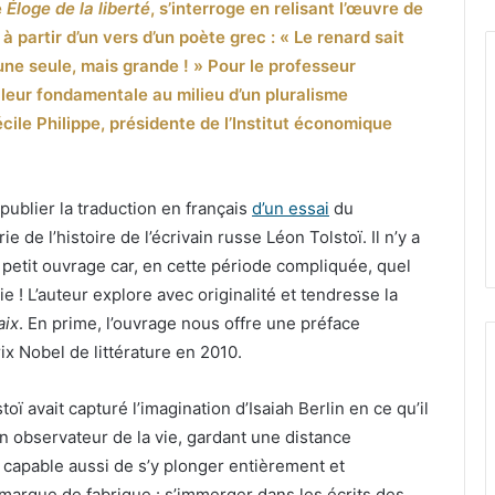
e
Éloge de la liberté
, s’interroge en relisant l’œuvre de
à partir d’un vers d’un poète grec : « Le renard sait
une seule, mais grande ! » Pour le professeur
valeur fondamentale au milieu d’un pluralisme
écile Philippe, présidente de l’Institut économique
publier la traduction en français
d’un essai
du
e de l’histoire de l’écrivain russe Léon Tolstoï. Il n’y a
petit ouvrage car, en cette période compliquée, quel
! L’auteur explore avec originalité et tendresse la
aix
. En prime, l’ouvrage nous offre une préface
ix Nobel de littérature en 2010.
oï avait capturé l’imagination d’Isaiah Berlin en ce qu’il
un observateur de la vie, gardant une distance
, capable aussi de s’y plonger entièrement et
sa marque de fabrique : s’immerger dans les écrits des