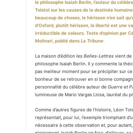
le philosophe Isaiah Berlin, l’auteur du célèbr
Tolstoï sur les causes de la destinée humaine 
beaucoup de choses, le hérisson n’en sait qu’
d’Oxford, plutôt hérisson, la liberté est une 
irréductible de valeurs. Texte d’opinion par C
Molinari, publié dans
La Tribune
.
La maison d’édition
les Belles-Lettres
vient de 
philosophe Isaiah Berlin. Il y commente la théori
pas meilleur moment pour se précipiter sur ce 
bonheur de se retrouver en si bonne compagnie 
personnalité du célèbre auteur de
Guerre et P
lumineuse de Mario Vargas Llosa, lauréat du pr
Comme d’autres figures de l’histoire, Léon Tolst
représentait, pour lui, l’exemple triomphant d’
nécessaire à cette observation et, pour autant
pleinement. Isaiah Berlin en fera, d’ailleurs, 