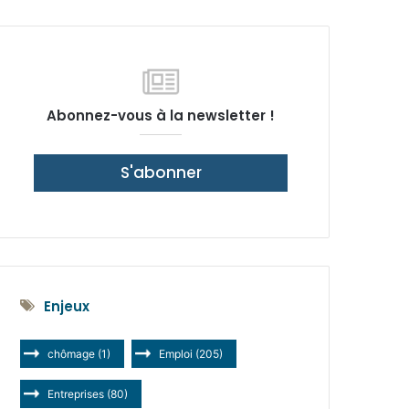
latérale)
Abonnez-vous à la newsletter !
S'abonner
Enjeux
chômage
(1)
Emploi
(205)
Entreprises
(80)