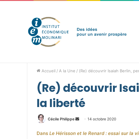
mercredi 5 août 2026
Brèves de l'IEM
Accueil
/
A la Une
/
(Re) découvrir Isaiah Berlin, pe
(Re) découvrir Isa
la liberté
Envoyer
Cécile Philippe
14 octobre 2020
un
Dans
Le Hérisson et le Renard : essai sur la vi
courriel