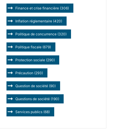
Finance et crise financière
(306)
Inflation réglementaire
(420)
Politique de concurrence
(320)
Politique fiscale
(679)
Protection sociale
(290)
Précaution
(293)
Question de société
(90)
Questions de société
(190)
Services publics
(68)