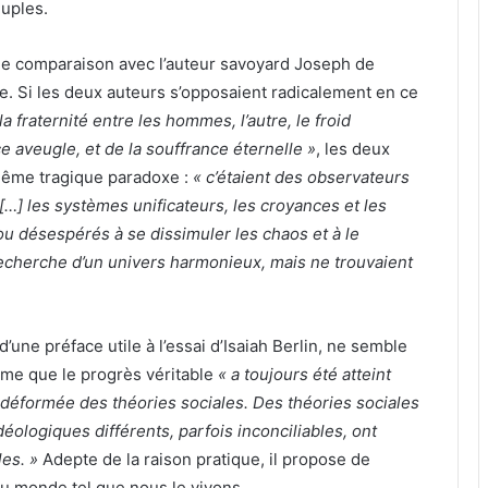
euples.
une comparaison avec l’auteur savoyard Joseph de
e. Si les deux auteurs s’opposaient radicalement en ce
a fraternité entre les hommes, l’autre, le froid
ce aveugle, et de la souffrance éternelle »
, les deux
 même tragique paradoxe :
« c’étaient des observateurs
…] les systèmes unificateurs, les croyances et les
ou désespérés à se dissimuler les chaos et à le
recherche d’un univers harmonieux, mais ne trouvaient
d’une préface utile à l’essai d’Isaiah Berlin, ne semble
irme que le progrès véritable
« a toujours été atteint
 déformée des théories sociales. Des théories sociales
déologiques différents, parfois inconciliables, ont
es. »
Adepte de la raison pratique, il propose de
u monde tel que nous le vivons.