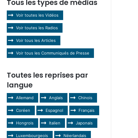
Tous les types de médias
Voir toutes les Vidéos
Voir toutes les Radios
Voir tous les Articles
Voir tous les Communiqués de Presse
Toutes les reprises par
langue
Allemand
Anglais
Chinois
Coréen
Espagnol
Français
Hongrois
Italien
Japonais
Luxembourgeois
Néerlandais