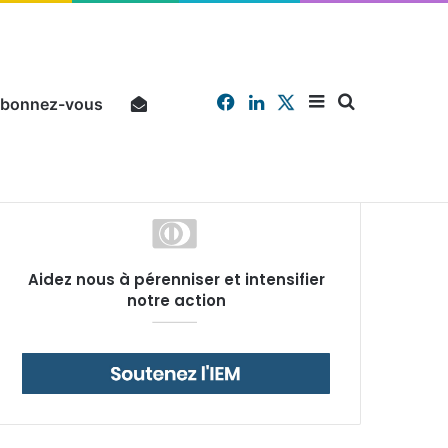
Facebook
Linkedin
X
Sidebar
Chercher
bonnez-vous
Pourquoi un salarié français moyen travaille 202 jours par an pour financer impôts et cotisations, un record dans toute l’Union européenne
Aidez nous à pérenniser et intensifier
(barre
notre action