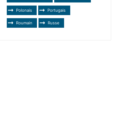
Polonais
Portugais
Roumain
Russe