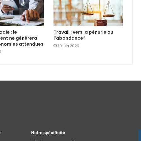
die : le
Travail : vers la pénurie ou
ent ne générera
l’abondance?
conomies attendues
19 juin 2026
6
e
Notre spécificité