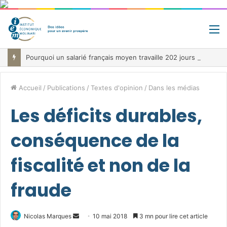
M
Pourquoi un salarié français moyen travaille 202 jours par an pour financer impôts et cotisations, un record dans toute l’Union européenne
Accueil
/
Publications
/
Textes d'opinion
/
Dans les médias
Les déficits durables,
conséquence de la
fiscalité et non de la
fraude
Envoyer
Nicolas Marques
10 mai 2018
3 mn pour lire cet article