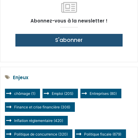
Abonnez-vous à la newsletter !
S'abonner
Enjeux
chômage
(1)
Emploi
(205)
Entreprises
(80)
Finance et crise financière
(306)
Inflation réglementaire
(420)
Politique de concurrence
(320)
Politique fiscale
(679)