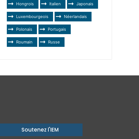
Hongrois
Italien
Japonais
Luxembourgeois
Néerlandais
Polonais
Portugais
Roumain
Russe
Soutenez l'IEM