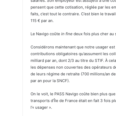
salariés. Son employeur est assujetti à une co
pensent que cette cotisation, réglée par les em
faits, c’est tout le contraire. C’est bien le trav
115 € par an.
Le Navigo coûte
in fine
deux fois plus cher au s
Considérons maintenant que notre usager est au
contributions obligatoires qu’assument les colle
milliard par an, dont 2/3 au titre du STIF. À c
les dépenses non couvertes des opérateurs de
de leurs régime de retraite (700 millions/an de
par an pour la SNCF).
On le voit, le PASS Navigo coûte bien plus que 
transports d’Île de France était en fait 3 fois 
l’« usager ».