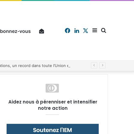
Facebook
Linkedin
X
Sidebar
Chercher
bonnez-vous
Pourquoi un salarié français moyen travaille 202 jours par an pour financer impôts et cotisations, un record dans toute l’Union européenne
(barre
Aidez nous à pérenniser et intensifier
notre action