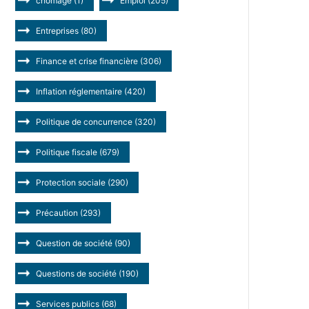
chômage
(1)
Emploi
(205)
Entreprises
(80)
Finance et crise financière
(306)
Inflation réglementaire
(420)
Politique de concurrence
(320)
Politique fiscale
(679)
Protection sociale
(290)
Précaution
(293)
Question de société
(90)
Questions de société
(190)
Services publics
(68)