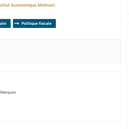
stitut économique Molinari.
loi
Politique fiscale
as Marques