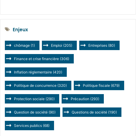
Enjeux
chômage
(1)
Emploi
(205)
Entreprises
(80)
Finance et crise financière
(306)
Inflation réglementaire
(420)
Politique de concurrence
(320)
Politique fiscale
(679)
Protection sociale
(290)
Précaution
(293)
Question de société
(90)
Questions de société
(190)
Services publics
(68)