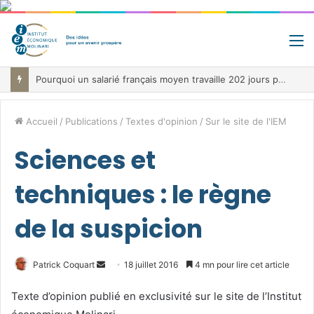
M
Pourquoi un salarié français moyen travaille 202 jours par an pour financer impôts et cotisations, un record dans toute l’Union européenne
Accueil
/
Publications
/
Textes d'opinion
/
Sur le site de l'IEM
Sciences et
techniques : le règne
de la suspicion
Envoyer
Patrick Coquart
18 juillet 2016
4 mn pour lire cet article
un
Texte d’opinion publié en exclusivité sur le site de l’Institut
courriel