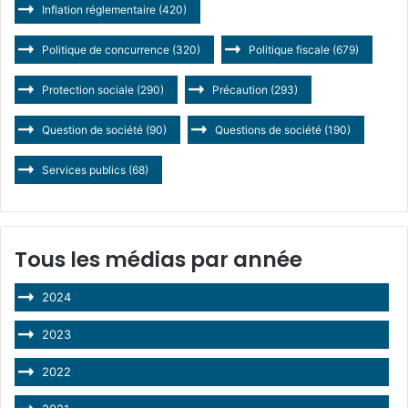
Inflation réglementaire
(420)
Politique de concurrence
(320)
Politique fiscale
(679)
Protection sociale
(290)
Précaution
(293)
Question de société
(90)
Questions de société
(190)
Services publics
(68)
Tous les médias par année
2024
2023
2022