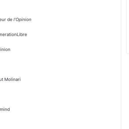
teur de
l’Opinion
enerationLibre
pinion
tut Molinari
rmind