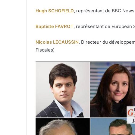
Hugh SCHOFIELD
, représentant de BBC News 
Baptiste FAVROT
, représentant de European S
Nicolas LECAUSSIN
, Directeur du développem
Fiscales)