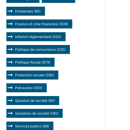
Entreprises
(80)
Finance et crise financière
(306)
Inflation réglementaire
(420)
Politique de concurrence
(320)
Politique fiscale
(679)
Protection sociale
(290)
Précaution
(293)
Question de société
(90)
Questions de société
(190)
Services publics
(68)