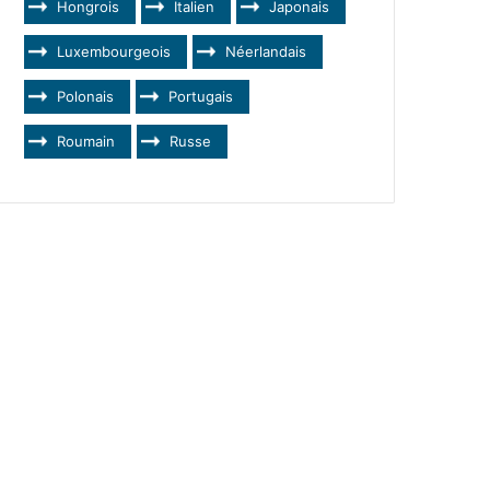
Hongrois
Italien
Japonais
Luxembourgeois
Néerlandais
Polonais
Portugais
Roumain
Russe