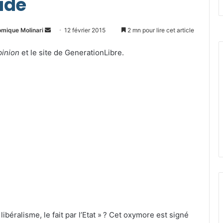
cide
Envoyer
omique Molinari
12 février 2015
2 mn pour lire cet article
un
pinion
et le site de GenerationLibre.
courriel
libéralisme, le fait par l’Etat » ? Cet oxymore est signé