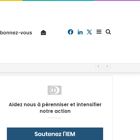
Facebook
Linkedin
X
Sidebar
Chercher
bonnez-vous
Pourquoi un salarié français moyen travaille 202 jours par an pour financer impôts et cotisations, un record dans toute l’Union européenne
(barre
Aidez nous à pérenniser et intensifier
notre action