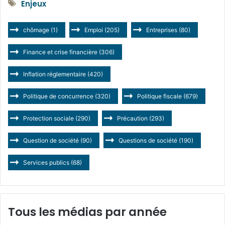
Enjeux
chômage
(1)
Emploi
(205)
Entreprises
(80)
Finance et crise financière
(306)
Inflation réglementaire
(420)
Politique de concurrence
(320)
Politique fiscale
(679)
Protection sociale
(290)
Précaution
(293)
Question de société
(90)
Questions de société
(190)
Services publics
(68)
Tous les médias par année