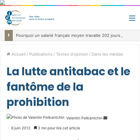
M
Pourquoi un salarié français moyen travaille 202 jours par an pour financer impôts et cotisations, un record dans toute l’Union européenne
Accueil
/
Publications
/
Textes d'opinion
/
Dans les médias
La lutte antitabac et le
fantôme de la
prohibition
Envoyer
Valentin Petkantchin
un
6 juin 2012
3 mn pour lire cet article
courriel