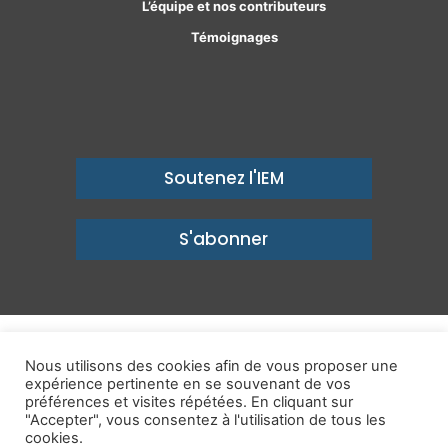
L’équipe et nos contributeurs
Témoignages
Soutenez l'IEM
S'abonner
© Copyright 2026, Institut économique Molinari - Des idées pour
Nous utilisons des cookies afin de vous proposer une
expérience pertinente en se souvenant de vos
un avenir prospère
préférences et visites répétées. En cliquant sur
Mentions légales
-
Politique de confidentialité
-
Contact
"Accepter", vous consentez à l'utilisation de tous les
cookies.
Publications
IEM dans les Médias
Enjeux
Ailleurs