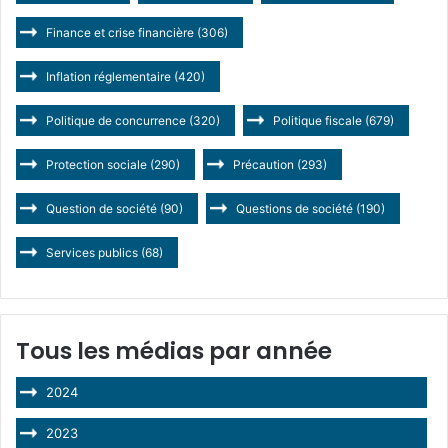
Finance et crise financière
(306)
Inflation réglementaire
(420)
Politique de concurrence
(320)
Politique fiscale
(679)
Protection sociale
(290)
Précaution
(293)
Question de société
(90)
Questions de société
(190)
Services publics
(68)
Tous les médias par année
2024
2023