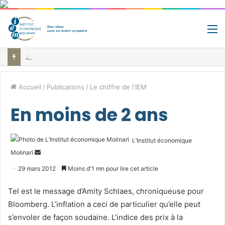
M
Jour de libération fiscale: pourquoi vous travaillez pour l’État jusqu’au 22 juillet avant de toucher votre vrai salaire
Accueil
/
Publications
/
Le chiffre de l'IEM
En moins de 2 ans
L’Institut économique
Envoyer
Molinari
un
29 mars 2012
Moins d'1 mn pour lire cet article
courriel
Tel est le message d’Amity Schlaes, chroniqueuse pour
Bloomberg. L’inflation a ceci de particulier qu’elle peut
s’envoler de façon soudaine. L’indice des prix à la