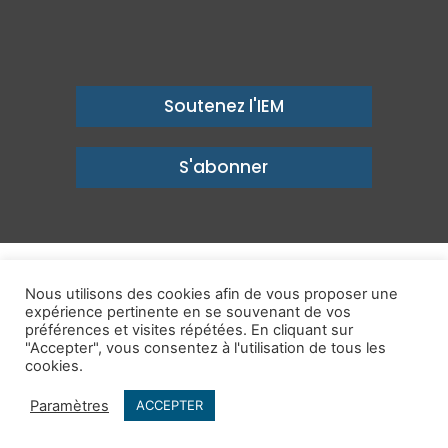
Soutenez l'IEM
S'abonner
© Copyright 2026, Institut économique Molinari - Des idées pour
Nous utilisons des cookies afin de vous proposer une
expérience pertinente en se souvenant de vos
un avenir prospère
préférences et visites répétées. En cliquant sur
Mentions légales
-
Politique de confidentialité
-
Contact
"Accepter", vous consentez à l'utilisation de tous les
cookies.
Publications
IEM dans les Médias
Enjeux
Ailleurs
Paramètres
ACCEPTER