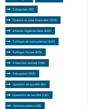
Entreprises
(80)
Finance et crise financière
(306)
Inflation réglementaire
(420)
Politique de concurrence
(320)
Politique fiscale
(679)
Protection sociale
(290)
Précaution
(293)
Question de société
(90)
Questions de société
(190)
Services publics
(68)