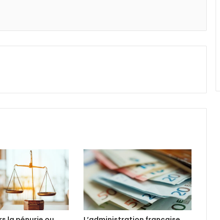
ers la pénurie ou
L’administration française