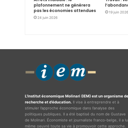
plafonnement ne générera
l’abondan
pas les économies attendues
19 juin 202
24 juin 2026
L’Institut économique Molinari (IEM) est un organisme d
recherche et d’éducation.
Il vise à entreprendre et à
stimuler l’approche économique dans l’analyse des
politiques publiques. Il a été baptisé du nom de Gustave
de Molinari. Économiste et journaliste franco-belge, il a lu
même oeuvré toute sa vie à promouvoir cette approche.