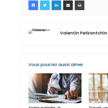
Facebook
Twitter
Linkedin
Partagez par mail
Imprimez
Valentin Petkantchin
Vous pourrez aussi aimer
Arrêts maladie : le
Travail : v