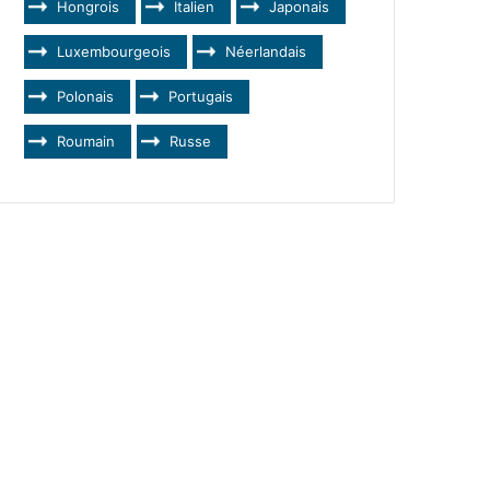
Hongrois
Italien
Japonais
Luxembourgeois
Néerlandais
Polonais
Portugais
Roumain
Russe