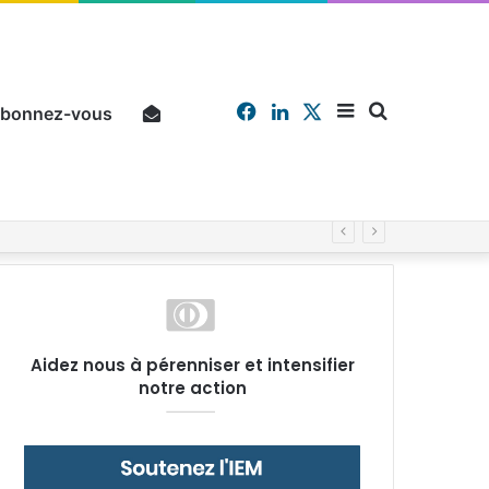
Facebook
Linkedin
X
Sidebar
Chercher
bonnez-vous
Pourquoi un salarié français moyen travaille 202 jours par an pour financer impôts et cotisations, un record dans toute l’Union européenne
(barre
Aidez nous à pérenniser et intensifier
notre action