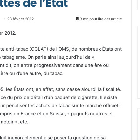
ttes de l’État
Envoyer
23 février 2012
3 mn pour lire cet article
un
er 2012.
courriel
tte anti-tabac (CCLAT) de l’OMS, de nombreux États ont
e tabagisme. On parle ainsi aujourd’hui de «
ent dit, on entre progressivement dans une ère où
nière ou d’une autre, du tabac.
les États ont, en effet, sans cesse alourdi la fiscalité.
e du prix de détail d’un paquet de cigarette. Il existe
ur pénaliser les achats de tabac sur le marché officiel :
ompris en France et en Suisse, « paquets neutres et
mptoir », etc.
duit inexorablement à se poser la question de sa